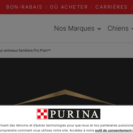
BON-RABAIS
OÙ ACHETER
CARRIÈRES
Nos Marques
Chiens
ur animaux familiers Pro Planᴹᴰ
ilisent des témoins et d’autres technologies pour que nous et nos partenaires puission
comprendre comment vous utilisez notre site. Accédez à notre
outil de consentement