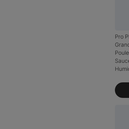
Pro P
Gran
Poule
Sauce
Humi