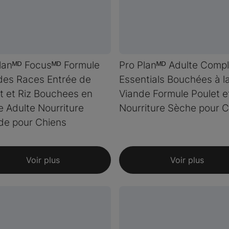
lanᴹᴰ Focusᴹᴰ Formule
Pro Planᴹᴰ Adulte Comp
des Races Entrée de
Essentials Bouchées à l
t et Riz Bouchees en
Viande Formule Poulet e
 Adulte Nourriture
Nourriture Sèche pour 
de pour Chiens
Voir plus
Voir plus