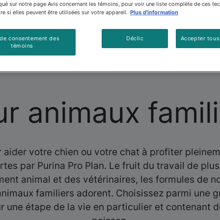
é sur notre page Avis concernant les témoins, pour voir une liste complète de ces te
e si elles peuvent être utilisées sur votre appareil.
Plus d'information
 de consentement des
Déclic
Accepter tous
témoins
Trouver Sa Formule
Bons-Rabais
Pourquoi Pro 
ur animaux famili
ider votre chien ou votre chat à profiter pleinem
rtes par Purina Pro Plan. Le fruit du travail de plu
ent animal et des vétérinaires, les formules de no
animaux familiers adorent. Choisissez parmi une g
ne étape de la vie en particulier et contenant de 