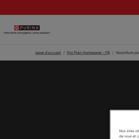
Skip to Main Content
page d'accueil
Pro Plan Homepage - FR
Nourriture po
Nos sites ut
de vous et 