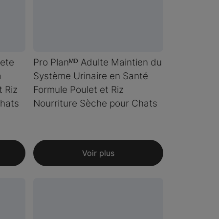
lete
Pro Planᴹᴰ Adulte Maintien du
a
Système Urinaire en Santé
t Riz
Formule Poulet et Riz
Chats
Nourriture Sèche pour Chats
Voir plus