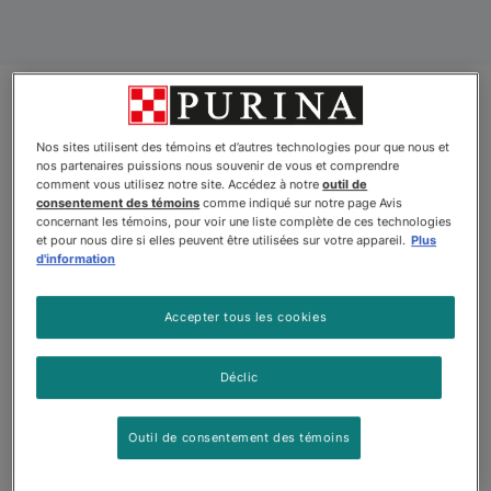
Produits
Nos sites utilisent des témoins et d’autres technologies pour que nous et
nos partenaires puissions nous souvenir de vous et comprendre
comment vous utilisez notre site. Accédez à notre
outil de
consentement des témoins
comme indiqué sur notre page Avis
concernant les témoins, pour voir une liste complète de ces technologies
Nouveau
Nouveau
et pour nous dire si elles peuvent être utilisées sur votre appareil.
Plus
d'information
Accepter tous les cookies
Déclic
Outil de consentement des témoins
Purinaᴹᴰ ONEᴹᴰ LiveClearᴹᴰ
Fancy Feastᴹᴰ Gemsᴹᴰ
Formule réduisant les
Mousse en Pâté Au Boeuf