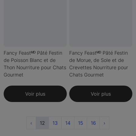
Fancy Feastᴹᴰ Pâté Festin
Fancy Feastᴹᴰ Pâté Festin
de Poisson Blanc et de
de Morue, de Sole et de
Thon Nourriture pour Chats
Crevettes Nourriture pour
Gourmet
Chats Gourmet
Voir plus
Voir plus
Previous
(current)
Next
‹
12
13
14
15
16
›