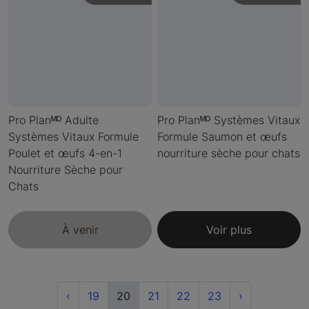
Pro Planᴹᴰ Adulte
Pro Planᴹᴰ Systèmes Vitaux
Systèmes Vitaux Formule
Formule Saumon et œufs
Poulet et œufs 4-en-1
nourriture sèche pour chats
Nourriture Sèche pour
Chats
À venir
Voir plus
Previous
(current)
Next
‹
19
20
21
22
23
›