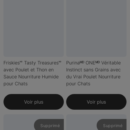
Friskies🅫 Tasty Treasures🅫
Purinaᴹᴰ ONEᴹᴰ Véritable
avec Poulet et Thon en
Instinct sans Grains avec
Sauce Nourriture Humide
du Vrai Poulet Nourriture
pour Chats
pour Chats
Voir plus
Voir plus
Supprimé
Supprimé