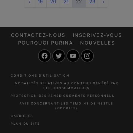
Previous
(current)
Next
‹
19
20
21
22
23
›
CONTACTEZ-NOUS
INSCRIVEZ-VOUS
POURQUOI PURINA
NOUVELLES
Facebook
Twitter
YouTube
Instagram
CONDITIONS D’UTILISATION
MODALITÉS RELATIVES AU CONTENU GÉNÉRÉ PAR
LES CONSOMMATEURS
PROTECTION DES RENSEIGNEMENTS PERSONNELS
AVIS CONCERNANT LES TÉMOINS DE NESTLÉ
(COOKIES)
CARRIÈRES
PLAN DU SITE