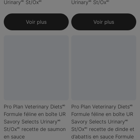
Urinary🅫 St/Ox🅪
Urinary🅫 St/Ox🅪
Voir plus
Voir plus
Pro Plan Veterinary Diets🅫
Pro Plan Veterinary Diets🅫
Formule féline en boîte UR
Formule féline en boîte UR
Savory Selects Urinary🅫
Savory Selects Urinary🅫
St/Ox🅪 recette de saumon
St/Ox🅪 recette de dinde et
en sauce
d’abattis en sauce Formule