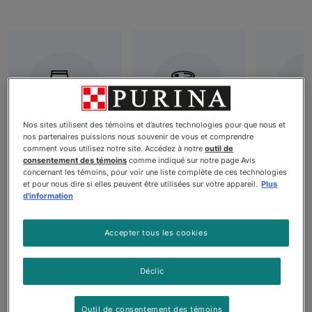
Nos sites utilisent des témoins et d’autres technologies pour que nous et
nos partenaires puissions nous souvenir de vous et comprendre
Nourriture
Nourriture
Nour
comment vous utilisez notre site. Accédez à notre
outil de
consentement des témoins
comme indiqué sur notre page Avis
sèche pour
humide pour
sans 
concernant les témoins, pour voir une liste complète de ces technologies
chiens
chiens
pour 
et pour nous dire si elles peuvent être utilisées sur votre appareil.
Plus
d'information
Accepter tous les cookies
Produits
Déclic
Outil de consentement des témoins