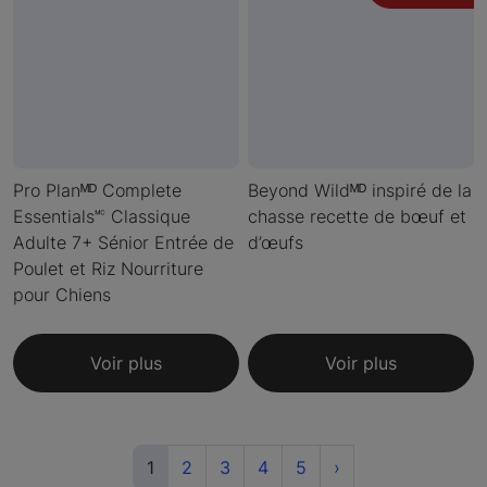
Pro Planᴹᴰ Complete
Beyond Wildᴹᴰ inspiré de la
Essentials🅪 Classique
chasse recette de bœuf et
Adulte 7+ Sénior Entrée de
d’œufs
Poulet et Riz Nourriture
pour Chiens
Voir plus
Voir plus
(current)
Next
1
2
3
4
5
›