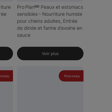
riture
Pro Planᴹᴰ Peaux et estomacs
rée
sensibles – Nourriture humide
pour chiens adultes, Entrée
de dinde et farine d’avoine en
sauce
Voir plus
uveau
Nouveau