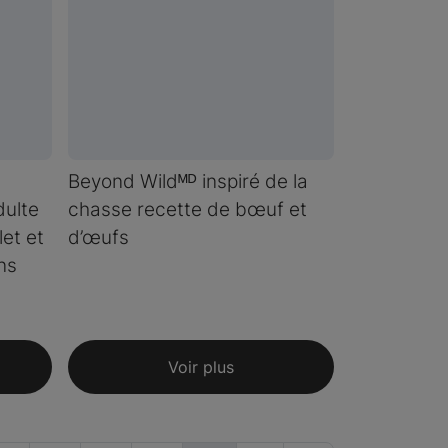
Beyond Wildᴹᴰ inspiré de la
dulte
chasse recette de bœuf et
et et
d’œufs
ns
Voir plus