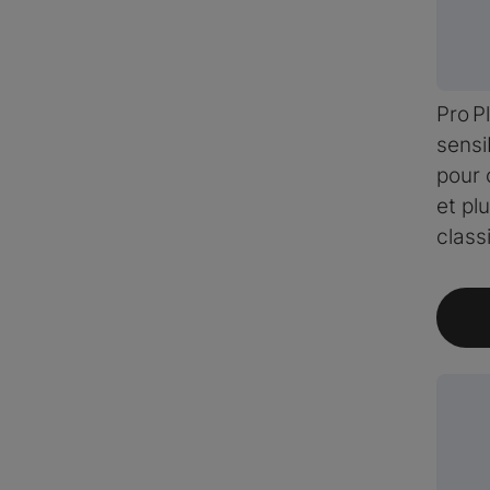
Pro P
sensi
pour 
et pl
class