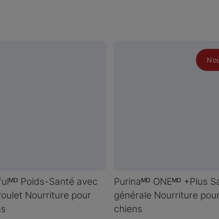
No
ulᴹᴰ Poids-Santé avec
Purinaᴹᴰ ONEᴹᴰ +Plus S
Poulet Nourriture pour
générale Nourriture pou
ns
chiens