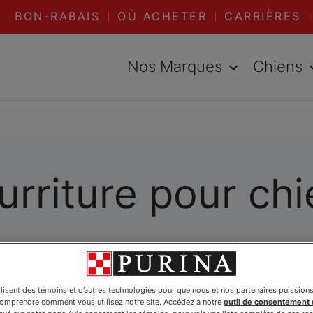
BON-RABAIS
OÙ ACHETER
CARRIÈRES
Nos Marques
Chiens
rriture pour ch
ilisent des témoins et d’autres technologies pour que nous et nos partenaires puission
comprendre comment vous utilisez notre site. Accédez à notre
outil de consentement