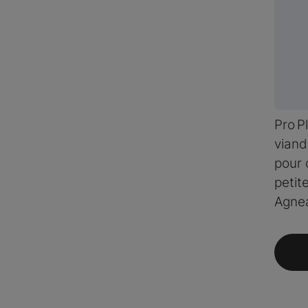
Pro P
viand
pour 
petit
Agnea