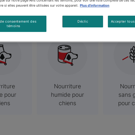
tégories conne
é sur notre page Avis concernant les témoins, pour voir une liste complète de ces te
e si elles peuvent être utilisées sur votre appareil.
Plus d'information
 de consentement des
Déclic
Accepter tous
témoins
riture
Nourriture
Nourr
e pour
humide pour
sans g
iens
chiens
pour c