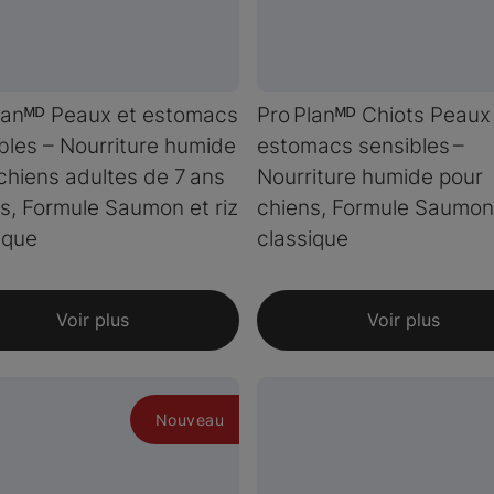
lanᴹᴰ Peaux et estomacs
Pro Planᴹᴰ Chiots Peaux
bles – Nourriture humide
estomacs sensibles –
chiens adultes de 7 ans
Nourriture humide pour
us, Formule Saumon et riz
chiens, Formule Saumon 
ique
classique
Voir plus
Voir plus
Nouveau