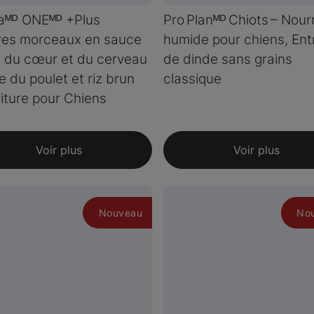
aᴹᴰ ONEᴹᴰ +Plus
Pro Planᴹᴰ Chiots – Nour
res morceaux en sauce
humide pour chiens, Ent
 du cœur et du cerveau
de dinde sans grains
e du poulet et riz brun
classique
iture pour Chiens
Voir plus
Voir plus
Nouveau
No