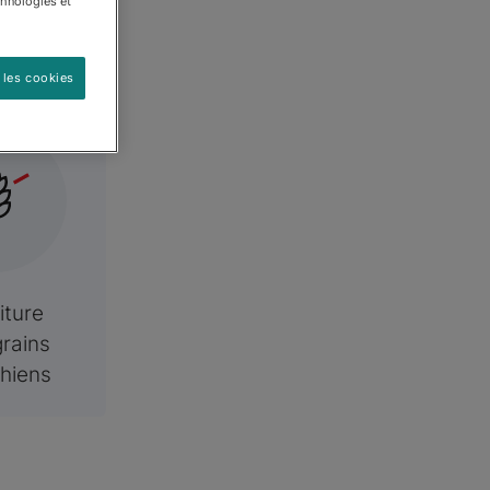
xes
chnologies et
 les cookies
iture
rains
hiens