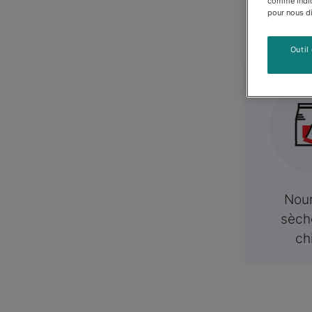
Ca
comme indiqu
pour nous dir
Outil
Nour
sèch
ch