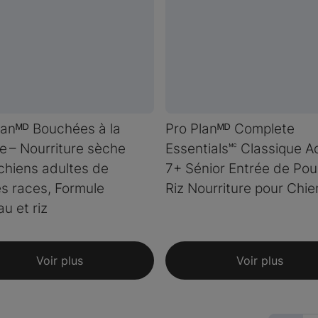
lanᴹᴰ Bouchées à la
Pro Planᴹᴰ Complete
e – Nourriture sèche
Essentials🅪 Classique A
chiens adultes de
7+ Sénior Entrée de Poul
es races, Formule
Riz Nourriture pour Chie
u et riz
Voir plus
Voir plus