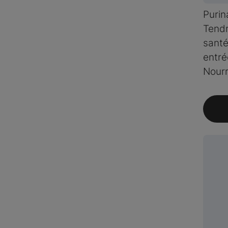
Purin
Tend
santé
entré
Nourr