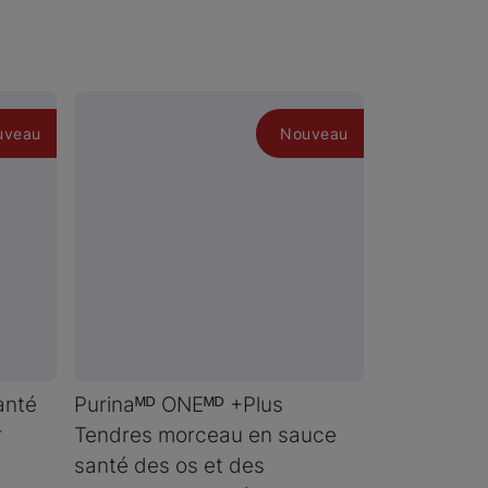
uveau
Nouveau
anté
Purinaᴹᴰ ONEᴹᴰ +Plus
r
Tendres morceau en sauce
santé des os et des