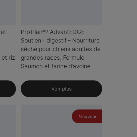
 et
Pro Planᴹᴰ AdvantEDGE
Soutien+ digestif – Nourriture
sèche pour chiens adultes de
et riz
grandes races, Formule
Saumon et farine d’avoine
Voir plus
Nouveau