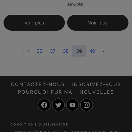
ajoutés
Voir plus
Voir plus
Previous
(current)
Next
‹
36
37
38
39
40
›
CONTACTEZ-NOUS
INSCRIVEZ-VOUS
POURQUOI PURINA
NOUVELLES
Facebook
Twitter
YouTube
Instagram
CONDITIONS D’UTILISATION
MODALITÉS RELATIVES AU CONTENU GÉNÉRÉ PAR