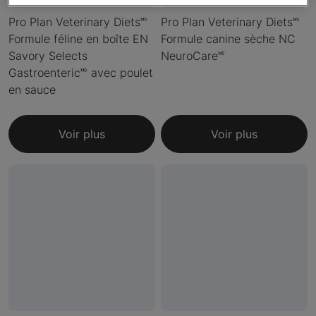
Pro Plan Veterinary Diets🅫
Pro Plan Veterinary Diets🅫
Formule féline en boîte EN
Formule canine sèche NC
Savory Selects
NeuroCare🅫
Gastroenteric🅫 avec poulet
en sauce
Voir plus
Voir plus