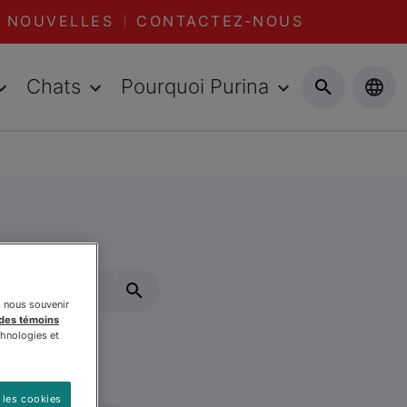
NOUVELLES
CONTACTEZ-NOUS
Chats
Pourquoi Purina
s nous souvenir
 des témoins
chnologies et
 les cookies