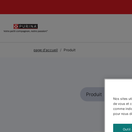
Skip to Main Content
page d'accueil
Produit
Nos sites ut
de vous et 
comme indiqu
pour nous dir
Outil