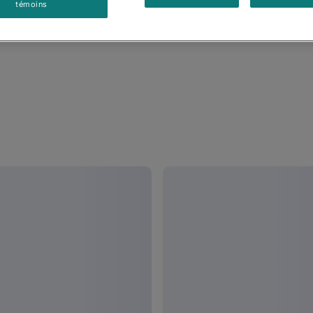
témoins
Results
Results
Results
Articles
(
0
)
Pages
(
0
)