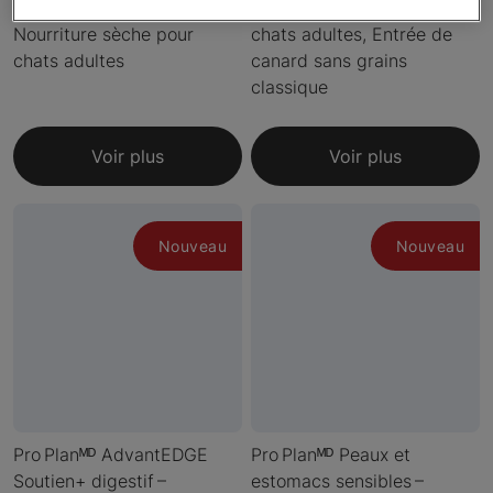
estomacs sensibles –
Nourriture humide pour
Nourriture sèche pour
chats adultes, Entrée de
chats adultes
canard sans grains
classique
Voir plus
Voir plus
Nouveau
Nouveau
Pro Planᴹᴰ AdvantEDGE
Pro Planᴹᴰ Peaux et
Soutien+ digestif –
estomacs sensibles –