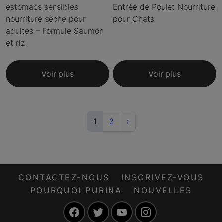
estomacs sensibles
Entrée de Poulet Nourriture
nourriture sèche pour
pour Chats
adultes – Formule Saumon
et riz
Voir plus
Voir plus
(current)
Next
1
2
›
CONTACTEZ-NOUS
INSCRIVEZ-VOUS
POURQUOI PURINA
NOUVELLES
Facebook
Twitter
YouTube
Instagram