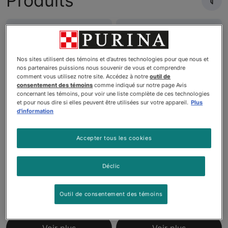
Produits
Nouveau
Nouveau
Nos sites utilisent des témoins et d’autres technologies pour que nous et
nos partenaires puissions nous souvenir de vous et comprendre
comment vous utilisez notre site. Accédez à notre
outil de
consentement des témoins
comme indiqué sur notre page Avis
concernant les témoins, pour voir une liste complète de ces technologies
et pour nous dire si elles peuvent être utilisées sur votre appareil.
Plus
d'information
Purinaᴹᴰ ONEᴹᴰ LiveClearᴹᴰ
Pro Planᴹᴰ
Accepter tous les cookies
Formule réduisant les
LiveClearᴹᴰ Peaux et
allergènes avec du vrai
estomacs sensibles –
Déclic
poulet comme premier
Nourriture sèche pour
ingrédient Nourriture pour
chats adultes
Outil de consentement des témoins
Chats Adultes