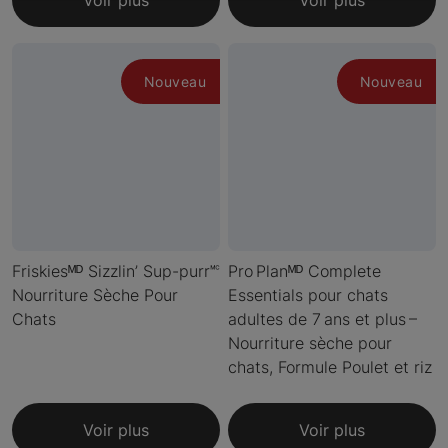
Voir plus
Voir plus
Nouveau
Nouveau
Friskiesᴹᴰ Sizzlin’ Sup-purr🅪
Pro Planᴹᴰ Complete
Nourriture Sèche Pour
Essentials pour chats
Chats
adultes de 7 ans et plus –
Nourriture sèche pour
chats, Formule Poulet et riz
Voir plus
Voir plus