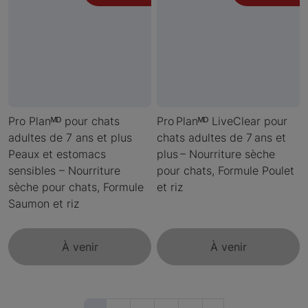
Pro Planᴹᴰ pour chats
Pro Planᴹᴰ LiveClear pour
adultes de 7 ans et plus
chats adultes de 7 ans et
Peaux et estomacs
plus – Nourriture sèche
sensibles – Nourriture
pour chats, Formule Poulet
sèche pour chats, Formule
et riz
Saumon et riz
À venir
À venir