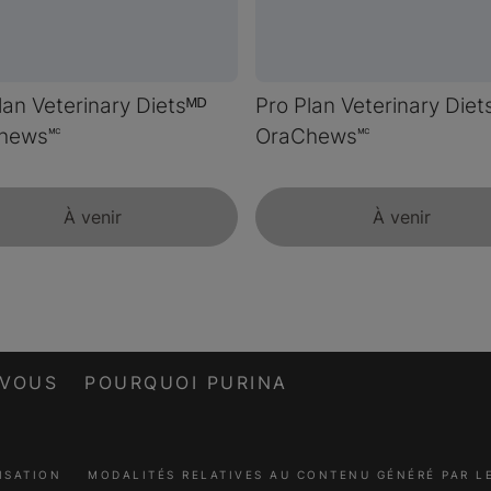
lan Veterinary Dietsᴹᴰ
Pro Plan Veterinary Diet
hews🅪
OraChews🅪
À venir
À venir
-VOUS
POURQUOI PURINA
ISATION
MODALITÉS RELATIVES AU CONTENU GÉNÉRÉ PAR 