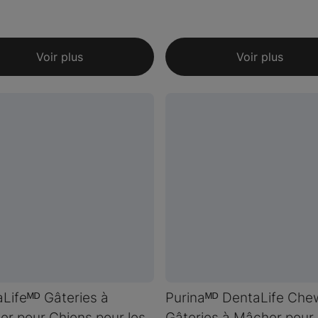
Voir plus
Voir plus
Lifeᴹᴰ Gâteries à
Purinaᴹᴰ DentaLife Che
r pour Chiens pour les
Gâteries à Mâcher pour