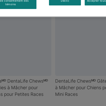
 de consentement des
Déclic
Accepter tous
témoins
aᴹᴰ DentaLife Chewsᴹᴰ
DentaLife Chewsᴹᴰ Gâte
ies à Mâcher pour
à Mâcher pour Chiens p
s pour Petites Races
Mini Races