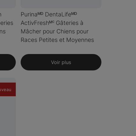
n
Purinaᴹᴰ DentaLifeᴹᴰ
eries
ActivFreshᴹᶜ Gâteries à
ins
Mâcher pour Chiens pour
Races Petites et Moyennes
Voir plus
uveau