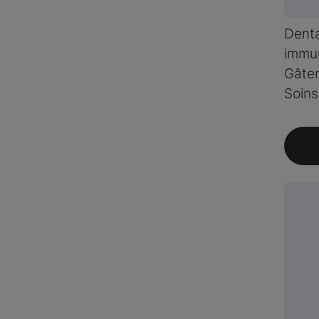
Denta
immun
Gâter
Soins