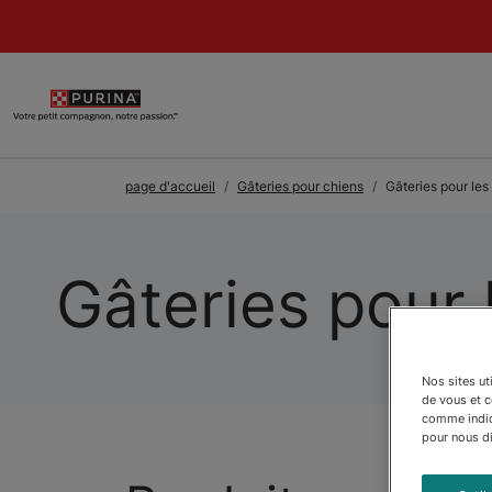
Skip to Main Content
page d'accueil
Gâteries pour chiens
Gâteries pour les
Gâteries pour 
Nos sites ut
de vous et 
comme indiqu
pour nous dir