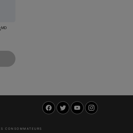
sᴹᴰ
Facebook
Twitter
YouTube
Instagram
LES CONSOMMATEURS