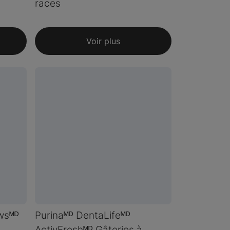
races
Voir plus
wsᴹᴰ
Purinaᴹᴰ DentaLifeᴹᴰ
ActivFreshᴹᴰ Gâteries à