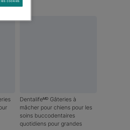
 les cookies
ries
Dentalifeᴹᴰ Gâteries à
our
mâcher pour chiens pour les
soins buccodentaires
quotidiens pour grandes