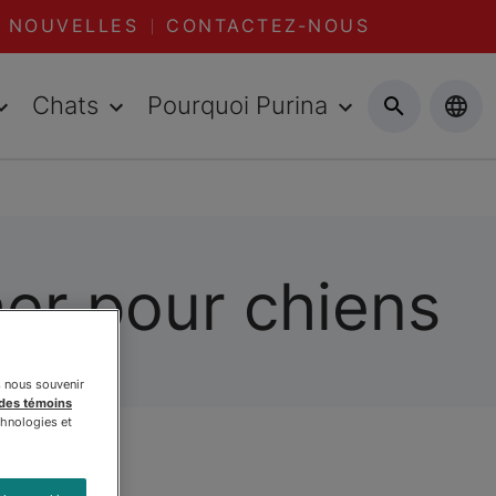
NOUVELLES
CONTACTEZ-NOUS
Chats
Pourquoi Purina
her pour chiens
s nous souvenir
 des témoins
chnologies et