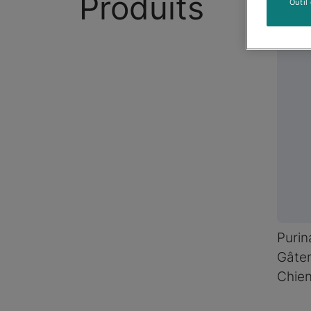
Produits
Outil
Purin
Gâter
Chien