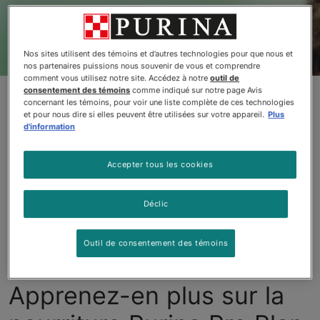
Nos sites utilisent des témoins et d’autres technologies pour que nous et
nos partenaires puissions nous souvenir de vous et comprendre
comment vous utilisez notre site. Accédez à notre
outil de
consentement des témoins
comme indiqué sur notre page Avis
Réduction des allergènes
concernant les témoins, pour voir une liste complète de ces technologies
et pour nous dire si elles peuvent être utilisées sur votre appareil.
Plus
d'information
S’appuyant sur plus d’une décennie de recherche,
Purina Pro Plan LiveClear est une nourriture
Accepter tous les cookies
révolutionnaire pour chats sans précédent dont
l’efficacité a été démontrée pour réduire le principal
allergène de 47 % en moyenne, dans le poil et les
Déclic
squames de chat dès la troisième semaine, lorsqu’elle
est utilisée quotidiennement.
Outil de consentement des témoins
Apprenez-en plus sur la