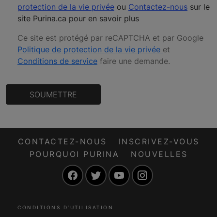
protection de la vie privée
ou
Contactez-nous
sur le
site Purina.ca pour en savoir plus
Ce site est protégé par reCAPTCHA et par Google
Politique de protection de la vie privée
et
Conditions de service
faire une demande
.
SOUMETTRE
CONTACTEZ-NOUS
INSCRIVEZ-VOUS
POURQUOI PURINA
NOUVELLES
Facebook
Twitter
YouTube
Instagram
CONDITIONS D’UTILISATION