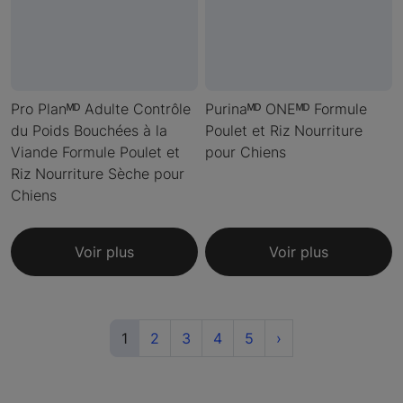
Pro Planᴹᴰ Adulte Contrôle
Purinaᴹᴰ ONEᴹᴰ Formule
du Poids Bouchées à la
Poulet et Riz Nourriture
Viande Formule Poulet et
pour Chiens
Riz Nourriture Sèche pour
Chiens
Voir plus
Voir plus
(current)
Next
1
2
3
4
5
›