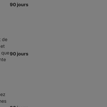
90 jours
t de
 et
n que
90 jours
nte
yez
nes