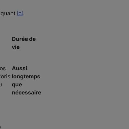
liquant
ici
.
Durée de
vie
nos
Aussi
voris
longtemps
u
que
nécessaire
n