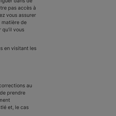
viguer dans de
être pas accès à
vez vous assurer
n matière de
 qu’il vous
 en visitant les
corrections au
n de prendre
ement
lé et, le cas