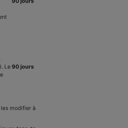
90 jours
ent
à
é. Le
90 jours
re
les modifier à