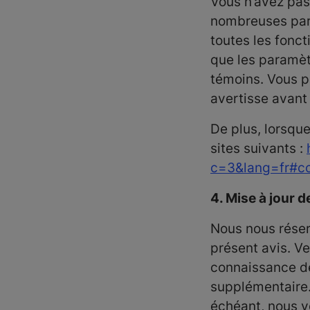
Vous n’avez pas 
nombreuses part
toutes les fonct
que les paramèt
témoins. Vous p
avertisse avant 
De plus, lorsque
sites suivants :
c=3&lang=fr#c
4. Mise à jour de
Nous nous réser
présent avis. Ve
connaissance de
supplémentaire. 
échéant, nous v