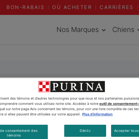
BON-RABAIS
OÙ ACHETER
CARRIÈRES
Nos Marques
Chiens
Races de chats
ilisent des témoins et d’autres technologies pour que nous et nos partenaires puission
ient à votre famille? Parcourez notre liste de races
comprendre comment vous utilisez notre site. Accédez à notre
outil de consentement
é sur notre page Avis concernant les témoins, pour voir une liste complète de ces te
meilleur chat pour vous.
e si elles peuvent être utilisées sur votre appareil.
Plus d'information
 adaptés à ses besoins si vous connaissez les part
 de consentement des
Déclic
Accepter tous
 en matière d’exercice en passant par l’alimentat
témoins