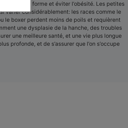
 rester en forme et éviter l’obésité. Les petites
ssi varier considérablement: les races comme le
ou le boxer perdent moins de poils et requièrent
amment une dysplasie de la hanche, des troubles
urer une meilleure santé, et une vie plus longue
lus profonde, et de s’assurer que l’on s’occupe