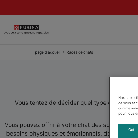
Skip to Main Content
page d'accueil
Races de chats
Nos sites ut
Vous tentez de décider quel type de chat conv
de vous et 
comme indiqu
pour nous dir
Vous pouvez offrir à votre chat des soins mieux
Outil
besoins physiques et émotionnels, des exigences