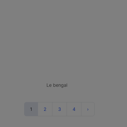
Le bengal
(current)
Next
1
2
3
4
›