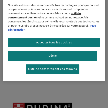
Nos sites utilisent des témoins et d’autres technologies pour que nous et
nos partenaires puissions nous souvenir de vous et comprendre
comment vous utilisez notre site. Accédez à notre
outil de
consentement des témoins
comme indiqué sur notre page Avis
Beggin’
concernant les témoins, pour voir une liste complète de ces technologies
et pour nous dire si elles peuvent être utilisées sur votre appareil.
Plus
d'information
Les délicieuses gâteries pour chiens Beggin’ ont une
saveur que les chiens raffolant de bacon trouvent
irrésistibles.
Accepter tous les cookies
Voir la gamme
Déclic
Outil de consentement des témoins