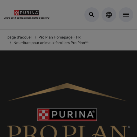
Skip to Main Content
page d'accueil
Pro Plan Homepage - FR
Nourriture pour animaux familiers Pro Planᴹᴰ