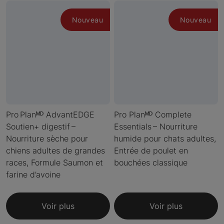
Nouveau
Nouveau
Pro Planᴹᴰ AdvantEDGE
Pro Planᴹᴰ Complete
Soutien+ digestif –
Essentials – Nourriture
Nourriture sèche pour
humide pour chats adultes,
chiens adultes de grandes
Entrée de poulet en
races, Formule Saumon et
bouchées classique
farine d’avoine
Voir plus
Voir plus