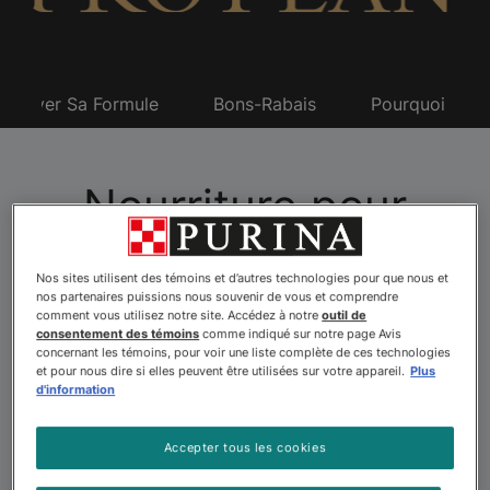
Trouver Sa Formule
Bons-Rabais
Pourquoi Pro 
Nourriture pour
animaux familiers Pro
Nos sites utilisent des témoins et d’autres technologies pour que nous et
Planᴹᴰ
nos partenaires puissions nous souvenir de vous et comprendre
comment vous utilisez notre site. Accédez à notre
outil de
consentement des témoins
comme indiqué sur notre page Avis
concernant les témoins, pour voir une liste complète de ces technologies
et pour nous dire si elles peuvent être utilisées sur votre appareil.
Plus
Vous recherchez une alimentation avancée pour aider
d'information
votre chien ou votre chat à profiter pleinement de sa
vie? Explorez les plus de 175 formules de nourriture
Accepter tous les cookies
pour animaux familiers offertes par Purina Pro Plan. Le