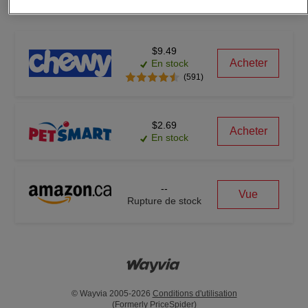
$9.49
Acheter
En stock
(591)
$2.69
Acheter
En stock
--
Vue
Rupture de stock
© Wayvia 2005-2026
Conditions d'utilisation
(Formerly PriceSpider)