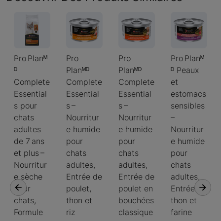
Pro Planᴹ
Pro
Pro
Pro Planᴹ
ᴰ
Planᴹᴰ
Planᴹᴰ
ᴰ Peaux
Complete
Complete
Complete
et
Essential
Essential
Essential
estomacs
s pour
s –
s –
sensibles
chats
Nourritur
Nourritur
–
adultes
e humide
e humide
Nourritur
de 7 ans
pour
pour
e humide
et plus –
chats
chats
pour
Nourritur
adultes,
adultes,
chats
e sèche
Entrée de
Entrée de
adultes,
pour
poulet,
poulet en
Entrée de
chats,
thon et
bouchées
thon et
Formule
riz
classique
farine