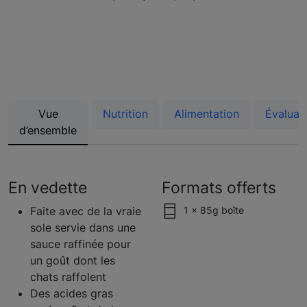
Vue
Nutrition
Alimentation
Évaluat
d’ensemble
En vedette
Formats offerts
Faite avec de la vraie
1 x 85g boîte
sole servie dans une
sauce raffinée pour
un goût dont les
chats raffolent
Des acides gras