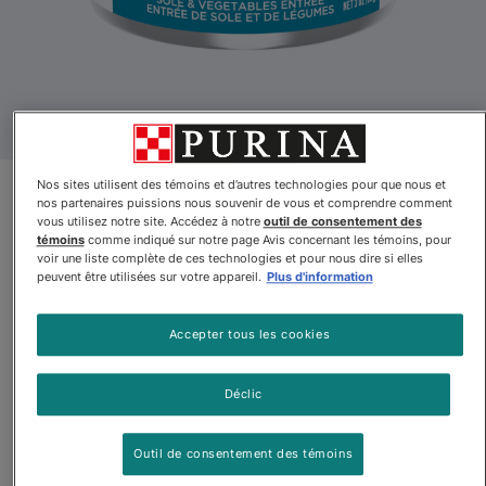
Nos sites utilisent des témoins et d’autres technologies pour que nous et
nos partenaires puissions nous souvenir de vous et comprendre comment
Nouveau produit
vous utilisez notre site. Accédez à notre
outil de consentement des
témoins
comme indiqué sur notre page Avis concernant les témoins, pour
Pro Planᴹᴰ Complete
voir une liste complète de ces technologies et pour nous dire si elles
peuvent être utilisées sur votre appareil.
Plus d'information
Essentials – Nourriture humide
pour chats adultes, Entrée de
Accepter tous les cookies
sole et légumes en sauce
Déclic
Par
Purinaᴹᴰ Pro Planᴹᴰ
Outil de consentement des témoins
Pro Planᴹᴰ Complete Essentials – Nourriture humide pour chat