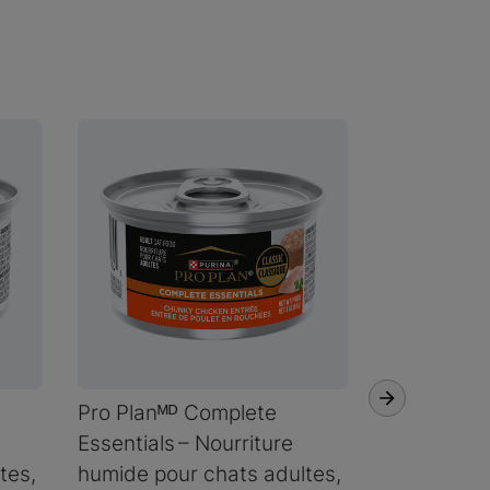
Pro Planᴹᴰ Complete
Pro Planᴹᴰ
Essentials – Nourriture
estomacs s
tes,
humide pour chats adultes,
Nourriture