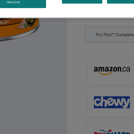
témoins
Par
Purinaᴹᴰ Pro Plan
Pro Plan🅫 Complete