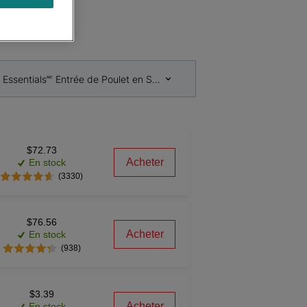
ᴹᴰ
 Essentials🅪 Entrée de Poulet en Sauce Nourriture Humide pour Chat
$72.73
Acheter
En stock
(3330)
$76.56
Acheter
En stock
(938)
$3.39
Acheter
En stock