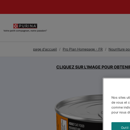
Skip to Main Content
page d'accueil
Pro Plan Homepage - FR
Nourriture po
CLIQUEZ SUR L’IMAGE POUR OBTENI
Nos sites ut
de vous et 
comme indiqu
pour nous dir
Outil