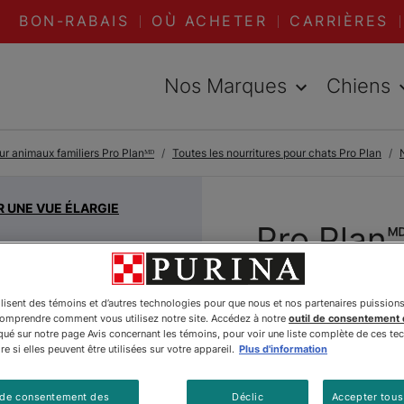
BON-RABAIS
OÙ ACHETER
CARRIÈRES
Nos Marques
Chiens
ur animaux familiers Pro Planᴹᴰ
Toutes les nourritures pour chats Pro Plan
R UNE VUE ÉLARGIE
Pro Plan
Essential
ilisent des témoins et d’autres technologies pour que nous et nos partenaires puission
Poulet e
comprendre comment vous utilisez notre site. Accédez à notre
outil de consentement
é sur notre page Avis concernant les témoins, pour voir une liste complète de ces te
Nourritu
e si elles peuvent être utilisées sur votre appareil.
Plus d'information
Chats
 de consentement des
Déclic
Accepter tous