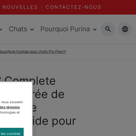
NOUVELLES
CONTACTEZ-NOUS
Chats
Pourquoi Purina
Nourriture humide pour chats Pro Planᴹᴰ
🅫 Complete
s🅪 Entrée de
s nous souvenir
n Sauce
 des témoins
chnologies et
re Humide pour
 les cookies