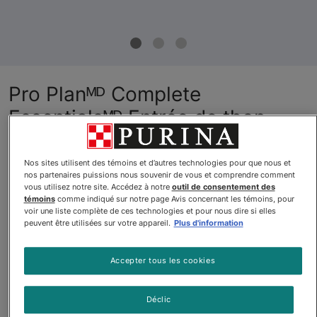
Pro Planᴹᴰ Complete
Essentialsᴹᴰ Entrée de thon,
crevettes et riz en sauce
nourriture pour chats adultes
Nos sites utilisent des témoins et d’autres technologies pour que nous et
nos partenaires puissions nous souvenir de vous et comprendre comment
vous utilisez notre site. Accédez à notre
outil de consentement des
Par
Purinaᴹᴰ Pro Planᴹᴰ
témoins
comme indiqué sur notre page Avis concernant les témoins, pour
voir une liste complète de ces technologies et pour nous dire si elles
peuvent être utilisées sur votre appareil.
Plus d'information
Pro Planᴹᴰ Complete Essentialsᴹᴰ Entrée de thon, crevettes et
Accepter tous les cookies
$34.65
Déclic
Acheter
En stock