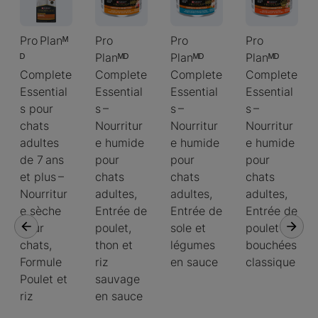
Pro Planᴹ
Pro
Pro
Pro
ᴰ
Planᴹᴰ
Planᴹᴰ
Planᴹᴰ
Complete
Complete
Complete
Complete
Essential
Essential
Essential
Essential
s pour
s –
s –
s –
chats
Nourritur
Nourritur
Nourritur
adultes
e humide
e humide
e humide
de 7 ans
pour
pour
pour
et plus –
chats
chats
chats
Nourritur
adultes,
adultes,
adultes,
e sèche
Entrée de
Entrée de
Entrée de
pour
poulet,
sole et
poulet en
chats,
thon et
légumes
bouchées
Formule
riz
en sauce
classique
Poulet et
sauvage
riz
en sauce