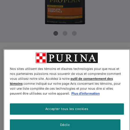
Nouveau produit
Pro Planᴹᴰ Complete Essentials
Nos sites utilisent des témoins et d’autres technologies pour que nous et
nos partenaires puissions nous souvenir de vous et comprendre comment
pour chats adultes de 7 ans et
vous utilisez notre site. Accédez à notre
outil de consentement des
témoins
comme indiqué sur notre page Avis concernant les témoins, pour
plus – Nourriture sèche pour
voir une liste complète de ces technologies et pour nous dire si elles
peuvent être utilisées sur votre appareil.
Plus d'information
chats, Formule Poulet et riz
Accepter tous les cookies
Par
Purinaᴹᴰ Pro Planᴹᴰ
Déclic
Pro Planᴹᴰ Complete Essentials pour chats adultes de 7 ans et 