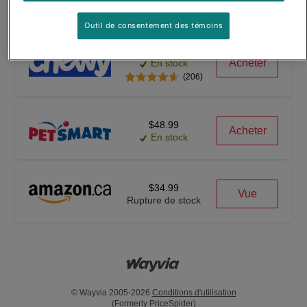
Outil de consentement des témoins
$27.08
Acheter
En stock
(206)
$48.99
Acheter
En stock
$34.99
Vue
Rupture de stock
© Wayvia 2005-2026
Conditions d'utilisation
(Formerly PriceSpider)