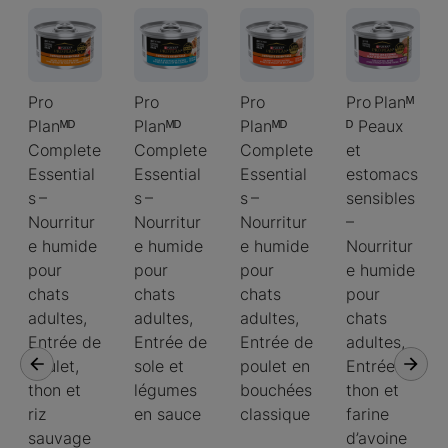
Pro
Pro
Pro
Pro Planᴹ
Planᴹᴰ
Planᴹᴰ
Planᴹᴰ
ᴰ Peaux
Complete
Complete
Complete
et
Essential
Essential
Essential
estomacs
s –
s –
s –
sensibles
Nourritur
Nourritur
Nourritur
–
e humide
e humide
e humide
Nourritur
pour
pour
pour
e humide
chats
chats
chats
pour
adultes,
adultes,
adultes,
chats
Entrée de
Entrée de
Entrée de
adultes,
poulet,
sole et
poulet en
Entrée de
thon et
légumes
bouchées
thon et
riz
en sauce
classique
farine
sauvage
d’avoine