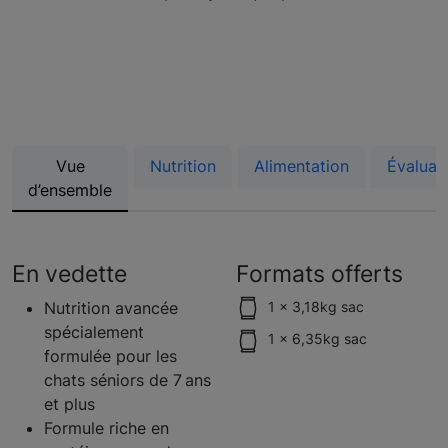
Vue
Nutrition
Alimentation
Évaluat
d’ensemble
En vedette
Formats offerts
Nutrition avancée
1 x 3,18kg sac
spécialement
1 x 6,35kg sac
formulée pour les
chats séniors de 7 ans
et plus
Formule riche en