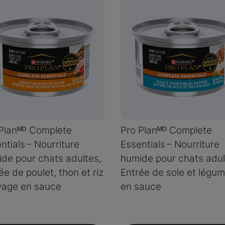
Planᴹᴰ Complete
Pro Planᴹᴰ Complete
ntials – Nourriture
Essentials – Nourriture
de pour chats adultes,
humide pour chats adul
ée de poulet, thon et riz
Entrée de sole et légu
vage en sauce
en sauce