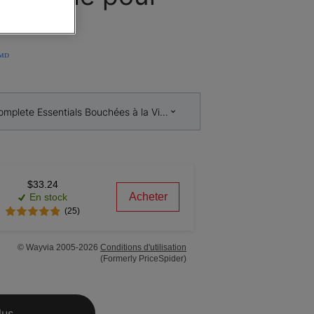
ᴹᴰ
omplete Essentials Bouchées à la Viande Formule Poulet et Riz Nourr
$33.24
Acheter
En stock
(25)
© Wayvia 2005-2026
Conditions d'utilisation
(Formerly PriceSpider)
lus