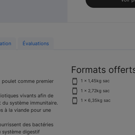
ation
Évaluations
Formats offert
ai poulet comme premier
1 x 1,45kg sac
1 x 2,72kg sac
iotiques vivants afin de
1 x 6,35kg sac
et du système immunitaire.
s à la viande pour une
ourrissent des bactéries
u système digestif