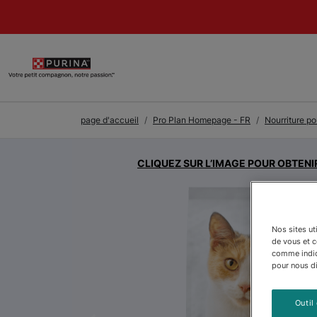
Skip to Main Content
page d'accueil
Pro Plan Homepage - FR
Nourriture po
CLIQUEZ SUR L’IMAGE POUR OBTENI
Nos sites ut
de vous et 
comme indiqu
pour nous dir
Outil