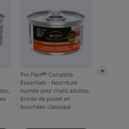
Pro Planᴹᴰ Complete
Pro Planᴹᴰ
Essentials – Nourriture
estomacs s
tes,
humide pour chats adultes,
Nourriture
mes
Entrée de poulet en
chats adul
bouchées classique
thon et far
classique