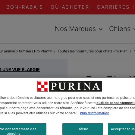
BON-RABAIS
OÙ ACHETER
CARRIÈRES
Nos Marques
Chiens
ur animaux familiers Pro Planᴹᴰ
Toutes les nourritures pour chats Pro Plan
R UNE VUE ÉLARGIE
Pro Planᴹ
Complete
ilisent des témoins et d’autres technologies pour que nous et nos partenaires puission
Bouchées
comprendre comment vous utilisez notre site. Accédez à notre
outil de consentement
é sur notre page Avis concernant les témoins, pour voir une liste complète de ces te
e si elles peuvent être utilisées sur votre appareil.
Plus d'information
Formule P
Nourritu
 de consentement des
Déclic
Accepter tous
témoins