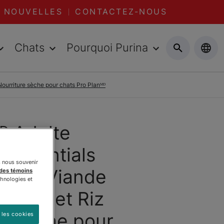
NOUVELLES
CONTACTEZ-NOUS
Chats
Pourquoi Purina
Nourriture sèche pour chats Pro Planᴹᴰ
ᴰ Adulte
 Essentials
s nous souvenir
 à la Viande
 des témoins
chnologies et
oulet et Riz
re Sèche pour
 les cookies