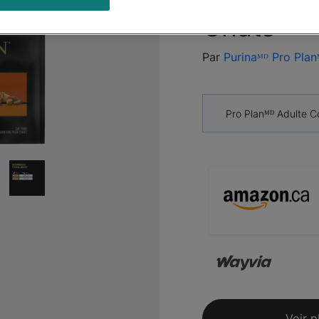
Next
Chats
Par
Purinaᴹᴰ Pro Plan
Pro Planᴹᴰ Adulte C
Voir p