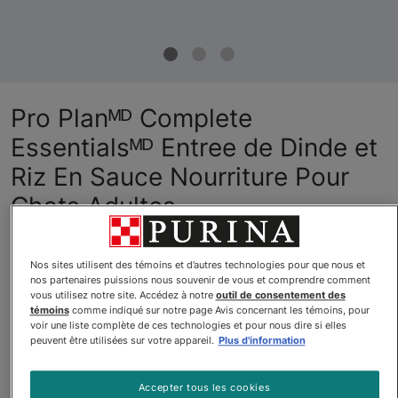
Pro Planᴹᴰ Complete
Essentialsᴹᴰ Entree de Dinde et
Riz En Sauce Nourriture Pour
Chats Adultes
Par
Purinaᴹᴰ Pro Planᴹᴰ
Nos sites utilisent des témoins et d’autres technologies pour que nous et
nos partenaires puissions nous souvenir de vous et comprendre comment
Pro Planᴹᴰ Complete Essentialsᴹᴰ Entree de Dinde et Riz En 
vous utilisez notre site. Accédez à notre
outil de consentement des
témoins
comme indiqué sur notre page Avis concernant les témoins, pour
voir une liste complète de ces technologies et pour nous dire si elles
peuvent être utilisées sur votre appareil.
Plus d'information
$2.69
Acheter
En stock
Accepter tous les cookies