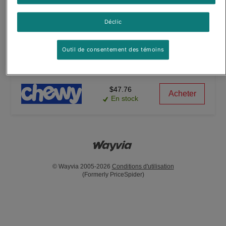
(1734)
Déclic
$45.37
Acheter
En stock
Outil de consentement des témoins
(149)
$47.76
Acheter
En stock
© Wayvia 2005-2026
Conditions d'utilisation
(Formerly PriceSpider)