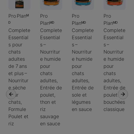
Pro Planᴹ
Pro
Pro
Pro
ᴰ
Planᴹᴰ
Planᴹᴰ
Planᴹᴰ
Complete
Complete
Complete
Complete
Essential
Essential
Essential
Essential
s pour
s –
s –
s –
chats
Nourritur
Nourritur
Nourritur
adultes
e humide
e humide
e humide
de 7 ans
pour
pour
pour
et plus –
chats
chats
chats
Nourritur
adultes,
adultes,
adultes,
e sèche
Entrée de
Entrée de
Entrée de
pour
poulet,
sole et
poulet en
chats,
thon et
légumes
bouchées
Formule
riz
en sauce
classique
Poulet et
sauvage
riz
en sauce