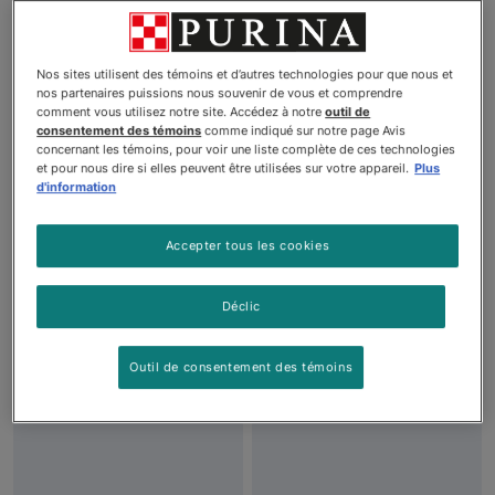
Nos sites utilisent des témoins et d’autres technologies pour que nous et
nos partenaires puissions nous souvenir de vous et comprendre
comment vous utilisez notre site. Accédez à notre
outil de
consentement des témoins
comme indiqué sur notre page Avis
concernant les témoins, pour voir une liste complète de ces technologies
et pour nous dire si elles peuvent être utilisées sur votre appareil.
Plus
d'information
Friskies🅫 Party Mix🅪
Friskies🅫 Party Mix🅫
Croquant Original Gâteries
Gravylicious🅫 Saveurs de
Accepter tous les cookies
pour Chats
Dinde et de Sauce
Croquant
Déclic
Voir plus
Voir plus
Outil de consentement des témoins