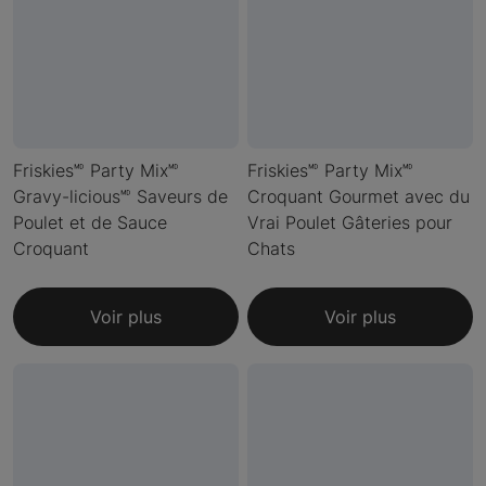
Friskies🅫 Party Mix🅫
Friskies🅫 Party Mix🅫
Gravy-licious🅫 Saveurs de
Croquant Gourmet avec du
Poulet et de Sauce
Vrai Poulet Gâteries pour
Croquant
Chats
Voir plus
Voir plus