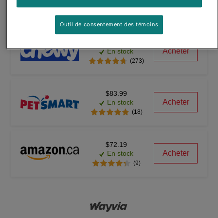
En stock
(398)
Outil de consentement des témoins
$75.99
Acheter
En stock
(273)
$83.99
Acheter
En stock
(18)
$72.19
Acheter
En stock
(9)