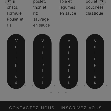
pour
poulet,
sole et
poulet en
chats,
thon et
légumes
bouchées
Formule
riz
en sauce
classique
Poulet et
sauvage
riz
en sauce
V
V
V
V
o
o
o
o
i
i
i
i
r
r
r
r
p
p
p
p
l
l
l
l
u
u
u
u
s
s
s
s
CONTACTEZ-NOUS
INSCRIVEZ-VOUS