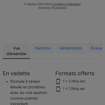
© Wayvia 2005-2026
Conditions d'utilisation
(Formerly PriceSpider)
Vue
Nutrition
Alimentation
Évaluat
d’ensemble
En vedette
Formats offerts
Formule à teneur
1 x 3,18kg sac
élevée en protéines
1 x 7,26kg sac
avec du vrai saumon
comme premier
ingrédient.