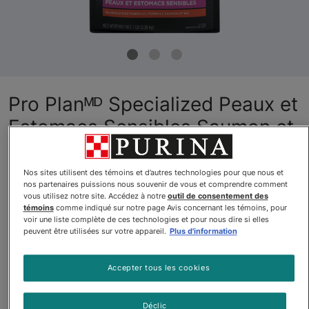
Pro Planᴹᴰ Specialized Peaux et
Estomacs Sensibles Saumon et
Riz, Nourriture Sèche pour
Chatons
Nos sites utilisent des témoins et d’autres technologies pour que nous et
nos partenaires puissions nous souvenir de vous et comprendre comment
Par
Purinaᴹᴰ Pro Planᴹᴰ
vous utilisez notre site. Accédez à notre
outil de consentement des
témoins
comme indiqué sur notre page Avis concernant les témoins, pour
voir une liste complète de ces technologies et pour nous dire si elles
peuvent être utilisées sur votre appareil.
Plus d'information
Pro Planᴹᴰ Specialized Peaux et Estomacs Sensibles Saumon e
Accepter tous les cookies
$82.88
Déclic
Acheter