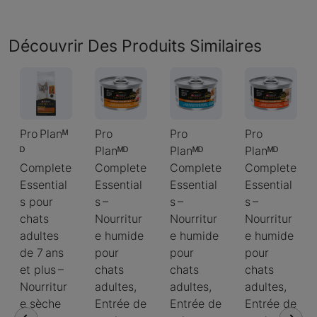
Découvrir Des Produits Similaires
Pro Planᴹ
Pro
Pro
Pro
ᴰ
Planᴹᴰ
Planᴹᴰ
Planᴹᴰ
Complete
Complete
Complete
Complete
Essential
Essential
Essential
Essential
s pour
s –
s –
s –
chats
Nourritur
Nourritur
Nourritur
adultes
e humide
e humide
e humide
de 7 ans
pour
pour
pour
et plus –
chats
chats
chats
Nourritur
adultes,
adultes,
adultes,
e sèche
Entrée de
Entrée de
Entrée de