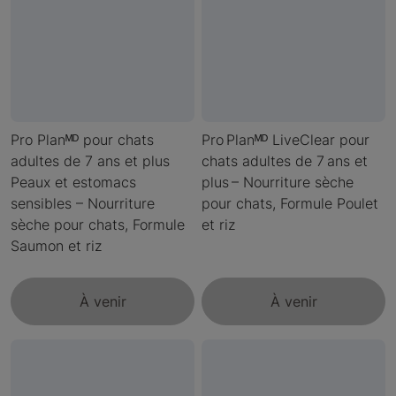
Pro Planᴹᴰ pour chats
Pro Planᴹᴰ LiveClear pour
adultes de 7 ans et plus
chats adultes de 7 ans et
Peaux et estomacs
plus – Nourriture sèche
sensibles – Nourriture
pour chats, Formule Poulet
sèche pour chats, Formule
et riz
Saumon et riz
À venir
À venir