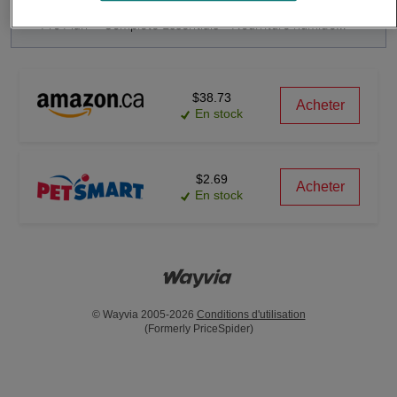
Pro Planᴹᴰ Complete Essentials – Nourriture humide pour chats
$38.73
Acheter
En stock
$2.69
Acheter
En stock
© Wayvia 2005-2026
Conditions d'utilisation
(Formerly PriceSpider)