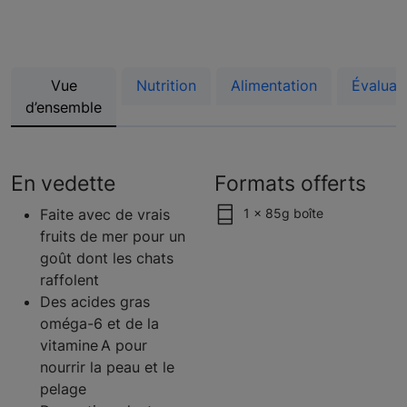
Vue
Nutrition
Alimentation
Évaluat
d’ensemble
En vedette
Formats offerts
Faite avec de vrais
1 x 85g boîte
fruits de mer pour un
goût dont les chats
raffolent
Des acides gras
oméga-6 et de la
vitamine A pour
nourrir la peau et le
pelage