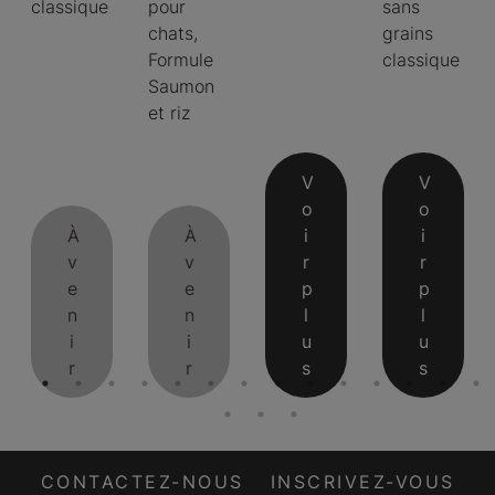
classique
pour
sans
chats,
grains
Formule
classique
Saumon
et riz
V
V
o
o
À
À
i
i
v
v
r
r
e
e
p
p
n
n
l
l
i
i
u
u
r
r
s
s
CONTACTEZ-NOUS
INSCRIVEZ-VOUS