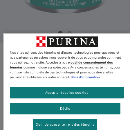
Nos sites utilisent des témoins et d’autres technologies pour que nous et
Nouveau produit
nos partenaires puissions nous souvenir de vous et comprendre comment
vous utilisez notre site. Accédez à notre
outil de consentement des
témoins
comme indiqué sur notre page Avis concernant les témoins, pour
Pro Planᴹᴰ Complete
voir une liste complète de ces technologies et pour nous dire si elles
Essentials – Nourriture humide
peuvent être utilisées sur votre appareil.
Plus d'information
pour chats adultes, Entrée de
Accepter tous les cookies
fruits de mer sans grains
classique
Déclic
Par
Purinaᴹᴰ Pro Planᴹᴰ
Outil de consentement des témoins