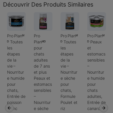
Découvrir Des Produits Similaires
Pro Planᴹ
Pro
Pro Planᴹ
Pro Planᴹ
ᴰ Toutes
Planᴹᴰ
ᴰ Toutes
ᴰ Peaux
les
pour
les
et
étapes
chats
étapes
estomacs
de la
adultes
de la
sensibles
vie –
de 7 ans
vie –
–
Nourritur
et plus
Nourritur
Nourritur
e humide
Peaux et
e sèche
e humide
pour
estomacs
pour
pour
chats,
sensibles
chats,
chats
Entrée de
–
Formule
adultes,
poisson
Nourritur
Poulet et
Entrée de
blanc
e sèche
riz
canard