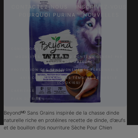
CONTACTEZ-NOUS
INSCRIVEZ-VOUS
POURQUOI PURINA
NOUVELLES
Facebook
Twitter
YouTube
Instagram
CONDITIONS D’UTILISATION
MODALITÉS RELATIVES AU CONTENU GÉNÉRÉ PAR
LES CONSOMMATEURS
PROTECTION DES RENSEIGNEMENTS PERSONNELS
AVIS CONCERNANT LES TÉMOINS DE NESTLÉ
(COOKIES)
CARRIÈRES
PLAN DU SITE
Beyondᴹᴰ Sans Grains inspirée de la chasse dinde
naturelle riche en protéines recette de dinde, d’œufs
et de bouillon d’os nourriture Sèche Pour Chien