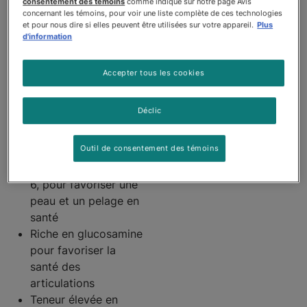
consentement des témoins
comme indiqué sur notre page Avis
conservation ni
concernant les témoins, pour voir une liste complète de ces technologies
arômes ou colorants
et pour nous dire si elles peuvent être utilisées sur votre appareil.
Plus
artificiels
d'information
Sans maïs, blé, soja
ou farine de sous-
Accepter tous les cookies
produits de volaille
Riche en éléments
Déclic
nutritifs pour soutenir
les chiens actifs
Outil de consentement des témoins
De l’acide linoléique,
un acide gras oméga-
6, pour favoriser une
peau et un pelage en
santé
Riche en glucosamine
pour favoriser la
santé des
articulations
Teneur élevée en