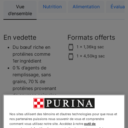
Vue
Nutrition
Alimentation
Évaluat
d’ensemble
En vedette
Formats offerts
Du bœuf riche en
1 x 1,36kg sac
protéines comme
1 x 4,50kg sac
1er ingrédient
0 % d’agents de
remplissage, sans
grains, 70 % de
protéines provenant
de sources animales
Antioxydants pour le
maintien d’un système
Nos sites utilisent des témoins et d’autres technologies pour que nous et
immunitaire en santé
nos partenaires puissions nous souvenir de vous et comprendre
Sans agents de
comment vous utilisez notre site. Accédez à notre
outil de