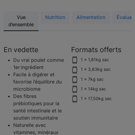
Vue
Nutrition
Alimentation
Évaluat
d’ensemble
En vedette
Formats offerts
Du vrai poulet comme
1 x 1,81kg sac
1er ingrédient
1 x 3,63kg sac
Facile à digérer et
1 x 7kg sac
favorise l’équilibre du
microbiome
1 x 14kg sac
Des fibres
1 x 17,50kg sac
prébiotiques pour la
santé intestinale et le
soutien immunitaire
Naturelle avec
vitamines, minéraux