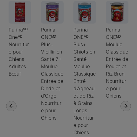
Purinaᴹᴰ
Purina
Purina
Purina
Oneᴹᴰ
ONEᴹᴰ
ONEᴹᴰ
ONEᴹᴰ
Nourritur
Plus+
Plus+
Moulue
e pour
Vieillir en
Chiots en
Classique
Chiens
Santé 7+
Santé
Entrée de
Adultes
Moulue
Moulue
Poulet et
Bœuf
Classique
Classique
Riz Brun
Entrée de
Entré
Nourritur
Dinde et
d'Agneau
e pour
d'Orge
et de Riz
Chiens
Nourritur
à Grains
e pour
Longs
Chiens
Nourritur
e pour
Chiens