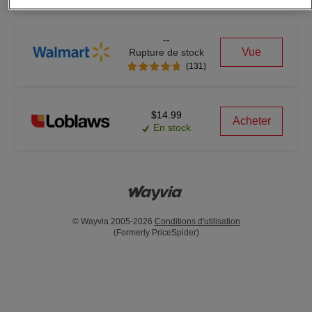
--
Vue
Rupture de stock
(131)
$14.99
Acheter
En stock
© Wayvia 2005-2026
Conditions d'utilisation
(Formerly PriceSpider)