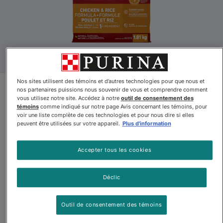
Nos sites utilisent des témoins et d’autres technologies pour que nous et
Purinaᴹᴰ ONEᴹᴰ Formule Poulet
nos partenaires puissions nous souvenir de vous et comprendre comment
vous utilisez notre site. Accédez à notre
outil de consentement des
et Riz Nourriture pour Chiens
témoins
comme indiqué sur notre page Avis concernant les témoins, pour
voir une liste complète de ces technologies et pour nous dire si elles
peuvent être utilisées sur votre appareil.
Plus d'information
Par
Purina ONEᴹᴰ
Accepter tous les cookies
Purinaᴹᴰ ONEᴹᴰ Formule Poulet et Riz Nourriture pour Chiens
Déclic
$19.27
Outil de consentement des témoins
Acheter
En stock
(1603)