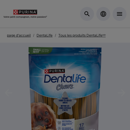
Skip to Main Content
page d'accueil
DentaLife
Tous les produits DentaLifeᴹᴰ
Previous
Nex