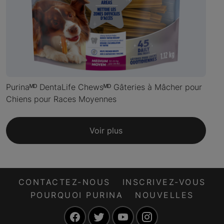
Purinaᴹᴰ DentaLife Chewsᴹᴰ Gâteries à Mâcher pour
Chiens pour Races Moyennes
Voir plus
CONTACTEZ-NOUS
INSCRIVEZ-VOUS
POURQUOI PURINA
NOUVELLES
Facebook
Twitter
YouTube
Instagram