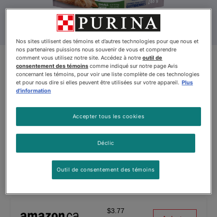
Nos sites utilisent des témoins et d’autres technologies pour que nous et
nos partenaires puissions nous souvenir de vous et comprendre
comment vous utilisez notre site. Accédez à notre
outil de
consentement des témoins
comme indiqué sur notre page Avis
Mise à jour du produit
concernant les témoins, pour voir une liste complète de ces technologies
et pour nous dire si elles peuvent être utilisées sur votre appareil.
Plus
Purinaᴹᴰ DentaLife Chewsᴹᴰ
d'information
Gâteries à Mâcher pour Chiens
Accepter tous les cookies
pour Petites Races
Par
DentaLife
Déclic
Outil de consentement des témoins
Purinaᴹᴰ DentaLife Chewsᴹᴰ Gâteries à Mâcher pour Chiens p
$3.77