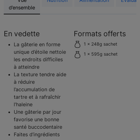
Vue
Nutrition
Alimentation
Évaluat
d’ensemble
En vedette
Formats offerts
La gâterie en forme
1 x 248g sachet
unique d’étoile nettoie
1 x 595g sachet
les endroits difficiles
à atteindre
La texture tendre aide
à réduire
l’accumulation de
tartre et à rafraîchir
l’haleine
Une gâterie par jour
favorise une bonne
santé buccodentaire
Faites d’ingrédients