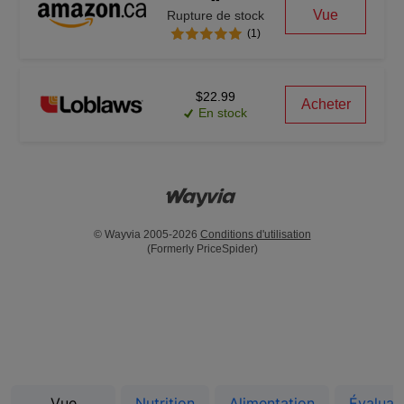
Vue
Rupture de stock
(1)
$22.99
Acheter
En stock
© Wayvia 2005-2026
Conditions d'utilisation
(Formerly PriceSpider)
Vue
Nutrition
Alimentation
Évaluat