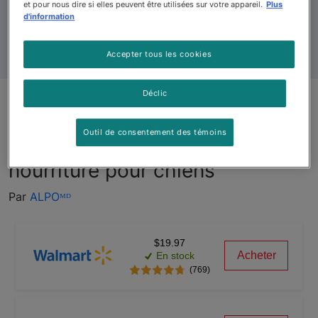
et pour nous dire si elles peuvent être utilisées sur votre appareil.
Plus
d'information
Accepter tous les cookies
Déclic
Modification de la formule
Outil de consentement des témoins
ALPOᴹᴰ Grillades classiquesᴹᴰ
nourriture pour chiens
Par
ALPOᴹᴰ
$19.97
Acheter
En stock
(769)
--