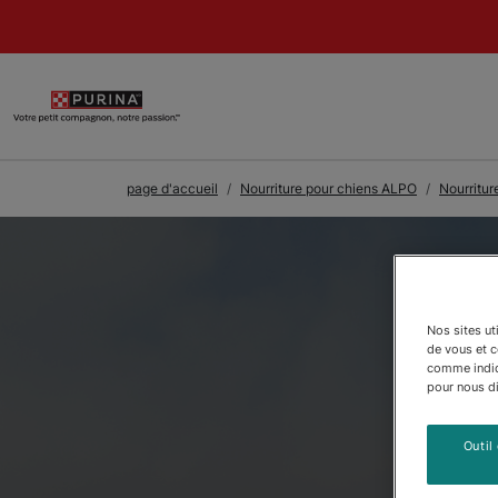
Skip to Main Content
page d'accueil
Nourriture pour chiens ALPO
Nourritur
Nos sites ut
de vous et 
comme indiqu
pour nous dir
Outil