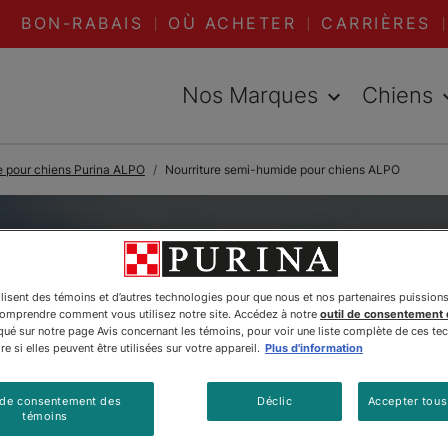
BON-RABAIS
OÙ ACHETER
CARRIÈRES
Nos Marques
Chiens
e pour chiens Purina ALPO
Nourriture semi-humide pour chiens ALPO
ilisent des témoins et d’autres technologies pour que nous et nos partenaires puission
comprendre comment vous utilisez notre site. Accédez à notre
outil de consentement
é sur notre page Avis concernant les témoins, pour voir une liste complète de ces te
e si elles peuvent être utilisées sur votre appareil.
Plus d'information
 de consentement des
Déclic
Accepter tous
témoins