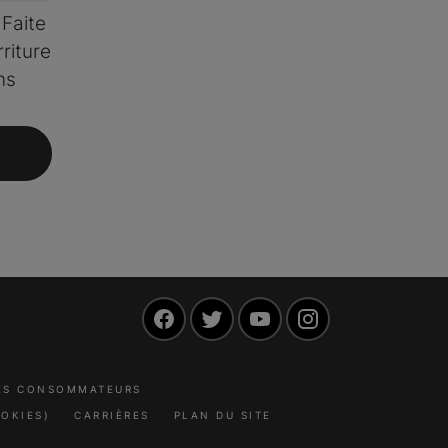
Faite
riture
ns
Facebook
Twitter
YouTube
Instagram
LES CONSOMMATEURS
OKIES)
CARRIÈRES
PLAN DU SITE