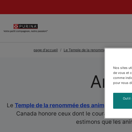
Skip to Main Content
page d'accueil
Le Temple de la renommée des animaux P
Nos sites ut
de vous et 
Anima
comme indiqu
pour nous dir
Outil
Le
Temple de la renommée des animaux Purin
Canada honore ceux dont le courage, la loya
estimons que les anim