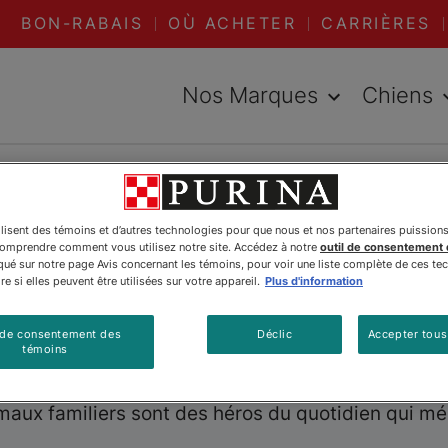
BON-RABAIS
OÙ ACHETER
CARRIÈRES
Nos Marques
Chiens
urina🅪
Animal Hall of Fame - 1970
ilisent des témoins et d’autres technologies pour que nous et nos partenaires puission
comprendre comment vous utilisez notre site. Accédez à notre
outil de consentement
l Hall of Fame 
é sur notre page Avis concernant les témoins, pour voir une liste complète de ces te
e si elles peuvent être utilisées sur votre appareil.
Plus d'information
 de consentement des
Déclic
Accepter tous
témoins
a
célèbre l’extraordinaire. Ce plus ancien progra
uté et la compassion ont laissé des traces durabl
aux familiers sont des héros du quotidien qui mér