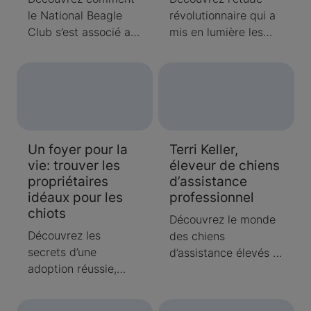
peut améliorer la
le National Beagle
révolutionnaire qui a
prise de décision et
Club s’est associé au
mis en lumière les
explorez le potentiel
programme Canine
problèmes de fertilité
caché des chiens
Health information
chez les mâles de la
dans les foyers
Center (CHIC) de
race, et qui pourrait
d’accueil.
l’Orthopedic
également être
Foundation for
bénéfique pour
Animals pour
d'autres races.
Un foyer pour la
Terri Keller,
encourager les
Apprenez-en plus
vie: trouver les
éleveur de chiens
examens de santé et
pour découvrir les
propriétaires
d’assistance
les tests génétiques.
résultats.
idéaux pour les
professionnel
Renseignez-vous sur
chiots
les quatre tests
Découvrez le monde
génétiques
Découvrez les
des chiens
recommandés pour
secrets d’une
d’assistance élevés à
les beagles et
adoption réussie,
des fins particulières
découvrez comment
grâce à deux familles
dans une entrevue
ils aident les éleveurs
qui ont trouvé leur
passionnante.