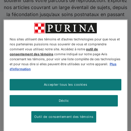
soutenir dans votre parcours de reproduction. Explorez
nos articles couvrant un large éventail de sujets, depuis
la fécondation jusqu’aux soins postnataux en passant
par le suivi de la gestation. Obtenez des
renseignements et des conseils utiles pour garantir une
expérience d’élevage réussie et sécuritaire, tant pour la
Nos sites utilisent des témoins et d’autres technologies pour que nous et
mère que pour les chiots.
nos partenaires puissions nous souvenir de vous et comprendre
comment vous utilisez notre site. Accédez à notre
outil de
consentement des témoins
comme indiqué sur notre page Avis
concernant les témoins, pour voir une liste complète de ces technologies
et pour nous dire si elles peuvent être utilisées sur votre appareil.
Plus
d'information
Accepter tous les cookies
Articles
Déclic
Outil de consentement des témoins