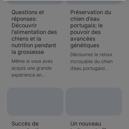
Questions et
Préservation du
réponses:
chien d’eau
Découvrir
portugais: le
l’alimentation des
pouvoir des
chiens et la
avancées
nutrition pendant
génétiques
la grossesse
Découvrez le retour
Même si vous avez
incroyable du chien
acquis une grande
d’eau portugais!
expérience en
Autrefois la race la
matière d’élevage de
plus rare au monde,
chiens et de mise bas
les progrès
de portées de chiots,
génétiques ont
il est normal que
permis de réaliser
vous ayez des
des tests ADN pour
questions. Découvrez
détecter divers
Succès de
Un nouveau
les questions
problèmes de santé,