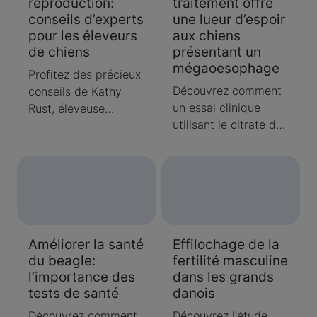
reproduction:
traitement offre
soulevées par les
garantissant ainsi le
conseils d’experts
une lueur d’espoir
éleveurs et
bien-être de la race.
pour les éleveurs
aux chiens
répondues par des
Découvrez comment
de chiens
présentant un
professionnels.
la collaboration et les
mégaoesophage
tests génétiques ont
Profitez des précieux
permis de préserver
Découvrez comment
conseils de Kathy
cette race
un essai clinique
Rust, éleveuse
remarquable.
utilisant le citrate de
chevronnée, qui vous
sildénafil a montré
livre ses secrets pour
des résultats
une reproduction
prometteurs dans le
réussie des chiens.
traitement du
Découvrez
mégaoesophage,
l’importance de fixer
donnant ainsi de
des objectifs clairs,
Améliorer la santé
Effilochage de la
l’espoir aux chiens
de garder le cap et
du beagle:
fertilité masculine
atteints et à leurs
de tirer parti de la
l’importance des
dans les grands
propriétaires.
diversité génétique.
tests de santé
danois
Découvrez comment
le réseau d’un éleveur
Découvrez comment
Découvrez l'étude