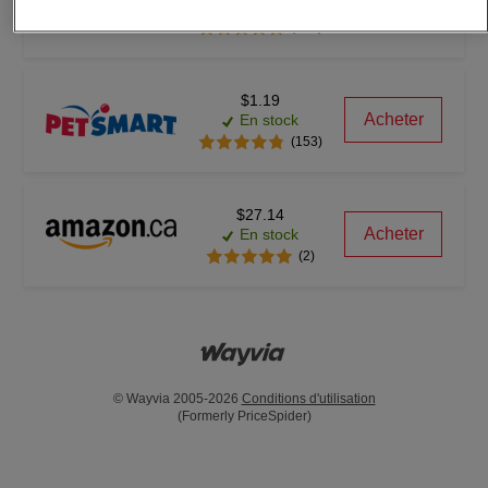
Acheter
En stock
(162)
$1.19
Acheter
En stock
(153)
$27.14
Acheter
En stock
(2)
© Wayvia 2005-2026
Conditions d'utilisation
(Formerly PriceSpider)