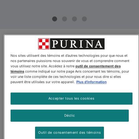
Mise à jour du produit
Benefulᴹᴰ IncrediBitesᴹᴰ Pâté
Nos sites utilisent des témoins et d’autres technologies pour que nous et
nos partenaires puissions nous souvenir de vous et comprendre comment
avec du vrai bœuf nourriture
vous utilisez notre site. Accédez à notre
outil de consentement des
témoins
comme indiqué sur notre page Avis concernant les témoins, pour
pour chiens
voir une liste complète de ces technologies et pour nous dire si elles
peuvent être utilisées sur votre appareil.
Plus d'information
Par
Benefulᴹᴰ
Accepter tous les cookies
Benefulᴹᴰ IncrediBitesᴹᴰ Pâté avec du vrai bœuf nourriture p
Déclic
Outil de consentement des témoins
$1.07