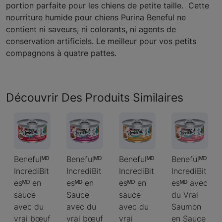
portion parfaite pour les chiens de petite taille. Cette
nourriture humide pour chiens Purina Beneful ne
contient ni saveurs, ni colorants, ni agents de
conservation artificiels. Le meilleur pour vos petits
compagnons à quatre pattes.
Découvrir Des Produits Similaires
Benefulᴹᴰ
Benefulᴹᴰ
Benefulᴹᴰ
Benefulᴹᴰ
IncrediBit
IncrediBit
IncrediBit
IncrediBit
esᴹᴰ en
esᴹᴰ en
esᴹᴰ en
esᴹᴰ avec
sauce
Sauce
sauce
du Vrai
avec du
avec du
avec du
Saumon
vrai bœuf
vrai bœuf
vrai
en Sauce