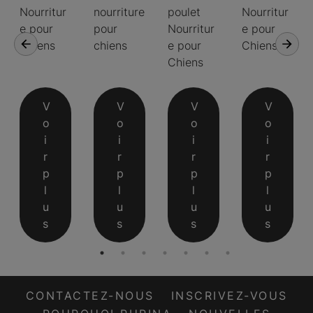
Nourritur
nourriture
poulet
Nourritur
e pour
pour
Nourritur
e pour
Chiens
chiens
e pour
Chiens
Chiens
V
V
V
V
o
o
o
o
i
i
i
i
r
r
r
r
p
p
p
p
l
l
l
l
u
u
u
u
s
s
s
s
CONTACTEZ-NOUS
INSCRIVEZ-VOUS