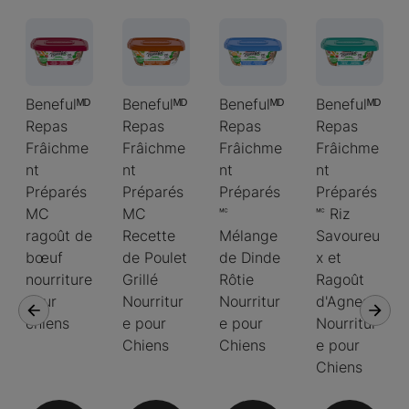
Benefulᴹᴰ
Benefulᴹᴰ
Benefulᴹᴰ
Benefulᴹᴰ
Repas
Repas
Repas
Repas
Frâichme
Frâichme
Frâichme
Frâichme
nt
nt
nt
nt
Préparés
Préparés
Préparés
Préparés
MC
MC
🅪
🅪 Riz
ragoût de
Recette
Mélange
Savoureu
bœuf
de Poulet
de Dinde
x et
nourriture
Grillé
Rôtie
Ragoût
pour
Nourritur
Nourritur
d'Agneau
chiens
e pour
e pour
Nourritur
Chiens
Chiens
e pour
Chiens