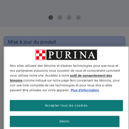
Mise à jour du produit
Benefulᴹᴰ Repas Frâichment
Préparés🅪 Ragôut de Poulet
Nos sites utilisent des témoins et d’autres technologies pour que nous et
nos partenaires puissions nous souvenir de vous et comprendre comment
Nourriture pour Chiens
vous utilisez notre site. Accédez à notre
outil de consentement des
témoins
comme indiqué sur notre page Avis concernant les témoins, pour
Par
Benefulᴹᴰ
voir une liste complète de ces technologies et pour nous dire si elles
peuvent être utilisées sur votre appareil.
Plus d'information
Benefulᴹᴰ Repas Frâichment Préparés🅪 Ragôut de Poulet Nour
Accepter tous les cookies
Déclic
$25.36