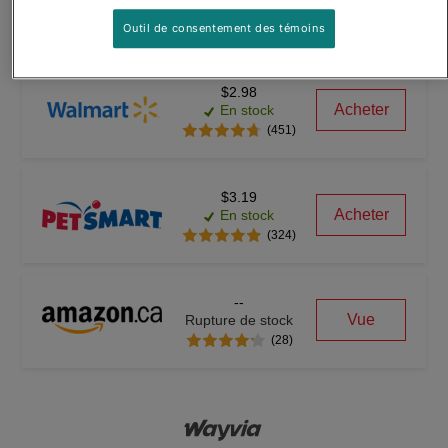
Acheter
En stock
(601)
Outil de consentement des témoins
$2.98
Acheter
En stock
(451)
$3.19
Acheter
En stock
(324)
--
Vue
Rupture de stock
(28)