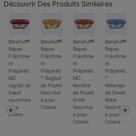
Découvrir Des Produits Similaires
Benefulᴹᴰ
Benefulᴹᴰ
Benefulᴹᴰ
Benefulᴹᴰ
Repas
Repas
Repas
Repas
Frâichme
Frâichme
Frâichme
Frâichme
nt
nt
nt
nt
Préparés
Préparés
Préparés
Préparés
MC
🅪 Ragôut
MC
🅪
ragoût de
de Poulet
Recette
Mélange
bœuf
Nourritur
de Poulet
de Dinde
nourriture
e pour
Grillé
Rôtie
pour
Chiens
Nourritur
Nourritur
chiens
e pour
e pour
Chiens
Chiens