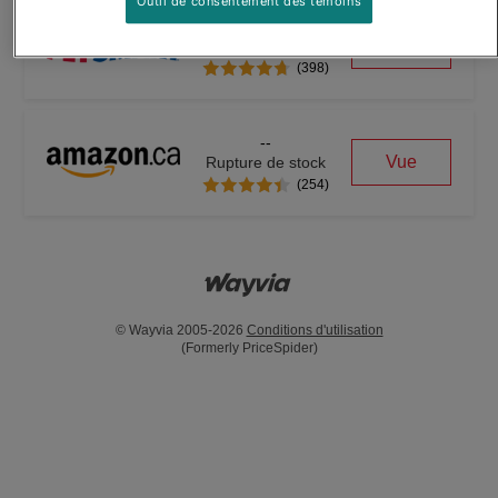
Outil de consentement des témoins
$1.47
Acheter
En stock
(398)
--
Vue
Rupture de stock
(254)
© Wayvia 2005-2026
Conditions d'utilisation
(Formerly PriceSpider)