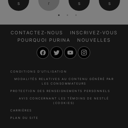
s
r
s
s
CONTACTEZ-NOUS
INSCRIVEZ-VOUS
POURQUOI PURINA
NOUVELLES
Facebook
Twitter
YouTube
Instagram
CONDITIONS D’UTILISATION
MODALITÉS RELATIVES AU CONTENU GÉNÉRÉ PAR
LES CONSOMMATEURS
PROTECTION DES RENSEIGNEMENTS PERSONNELS
AVIS CONCERNANT LES TÉMOINS DE NESTLÉ
(COOKIES)
CARRIÈRES
PLAN DU SITE