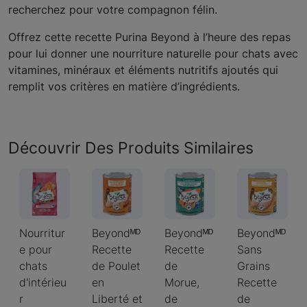
recherchez pour votre compagnon félin.
Offrez cette recette Purina Beyond à l’heure des repas
pour lui donner une nourriture naturelle pour chats avec
vitamines, minéraux et éléments nutritifs ajoutés qui
remplit vos critères en matière d’ingrédients.
Découvrir Des Produits Similaires
Nourritur
Beyondᴹᴰ
Beyondᴹᴰ
Beyondᴹᴰ
e pour
Recette
Recette
Sans
chats
de Poulet
de
Grains
d'intérieu
en
Morue,
Recette
r
Liberté et
de
de