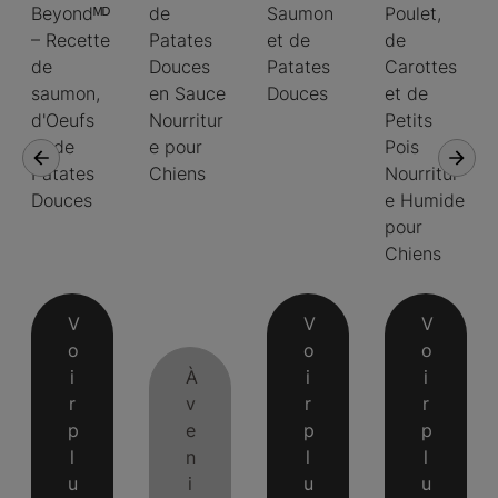
Beyondᴹᴰ
de
Saumon
Poulet,
– Recette
Patates
et de
de
de
Douces
Patates
Carottes
saumon,
en Sauce
Douces
et de
d'Oeufs
Nourritur
Petits
et de
e pour
Pois
Patates
Chiens
Nourritur
Douces
e Humide
pour
Chiens
V
V
V
o
o
o
i
À
i
i
r
v
r
r
p
e
p
p
l
n
l
l
u
i
u
u