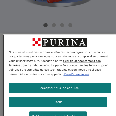
Supprimé
Nos sites utilisent des témoins et d’autres technologies pour que nous et
Beyondᴹᴰ Recette de Truite et
nos partenaires puissions nous souvenir de vous et comprendre comment
vous utilisez notre site. Accédez à notre
outil de consentement des
de Poisson-Chat Pâté
témoins
comme indiqué sur notre page Avis concernant les témoins, pour
voir une liste complète de ces technologies et pour nous dire si elles
Nourriture pour Chats
peuvent être utilisées sur votre appareil.
Plus d'information
Par
Beyondᴹᴰ
Accepter tous les cookies
Beyondᴹᴰ Recette de Truite et de Poisson-Chat Pâté Nourrit
Déclic