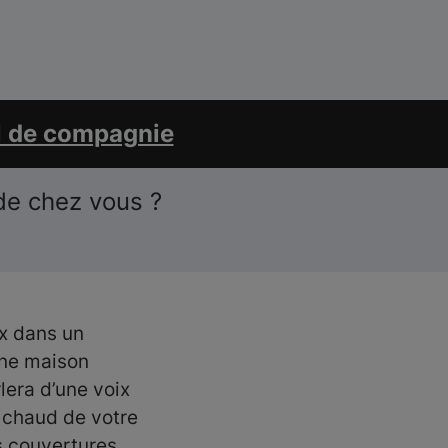
l de compagnie
de chez vous ?
ux dans un
une maison
lera d’une voix
s chaud de votre
es couvertures