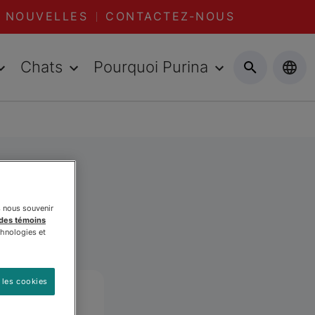
NOUVELLES
CONTACTEZ-NOUS
Chats
Pourquoi Purina
s nous souvenir
 des témoins
chnologies et
 les cookies