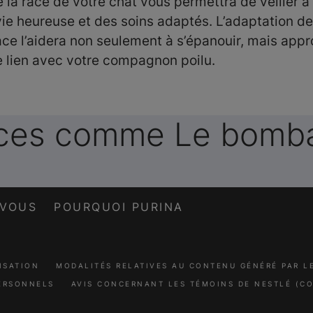
e la race de votre chat vous permettra de veiller à
vie heureuse et des soins adaptés. L’adaptation de
ace l’aidera non seulement à s’épanouir, mais appr
 lien avec votre compagnon poilu.
races comme Le bomb
-VOUS
POURQUOI PURINA
ISATION
MODALITÉS RELATIVES AU CONTENU GÉNÉRÉ PAR 
ERSONNELS
AVIS CONCERNANT LES TÉMOINS DE NESTLÉ (CO