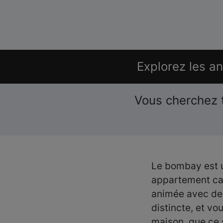
Explorez les a
Vous cherchez 
Le
bombay est u
appartement cal
animée avec des 
distincte, et vo
maison, que ce s