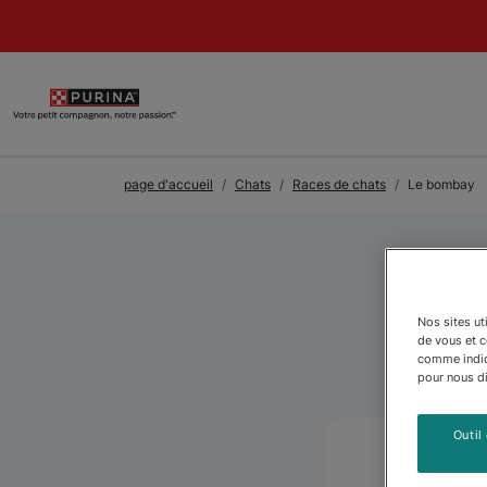
Skip to Main Content
page d'accueil
Chats
Races de chats
Le bombay
Nos sites ut
de vous et 
comme indiqu
pour nous dir
Outil