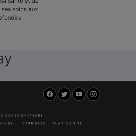
 sa santé et de
 ses soins aux
ofondira
ay
Facebook
Twitter
YouTube
Instagram
LES CONSOMMATEURS
OKIES)
CARRIÈRES
PLAN DU SITE