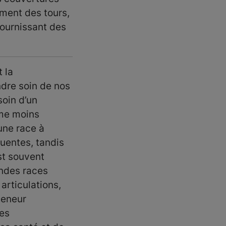
ement des tours,
fournissant des
 la
dre soin de nos
soin d’un
mme moins
une race à
uentes, tandis
st souvent
andes races
articulations,
teneur
les