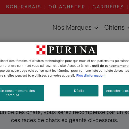
BON-RABAIS
OÙ ACHETER
CARRIÈRES
Nos Marques
Chiens
t
Races de chats exigeant un toilettage quotidien
ilisent des témoins et d’autres technologies pour que nous et nos partenaires puission
comprendre comment vous utilisez notre site. Accédez à notre
outil de consentement
é sur notre page Avis concernant les témoins, pour voir une liste complète de ces te
exigeant un toil
e si elles peuvent être utilisées sur votre appareil.
Plus d'information
 de consentement des
Déclic
Accepter tous
oin d’un toilettage quotidien: le birman, l’himalay
témoins
t les poils entremêlés, enlever la saleté et les dé
 un de ces chats, vous serez récompensé par un so
ces races de chats exigeants ci-dessous.