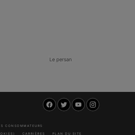
Le persan
Facebook
Twitter
YouTube
Instagram
LES CONSOMMATEURS
OKIES)
CARRIÈRES
PLAN DU SITE