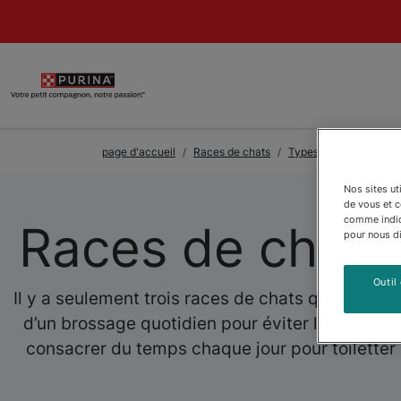
Skip to Main Content
page d'accueil
Races de chats
Types de races de cha
Nos sites ut
de vous et 
comme indiqu
Races de chats 
pour nous dir
Outil
Il y a seulement trois races de chats qui ont bes
d’un brossage quotidien pour éviter les noeuds e
consacrer du temps chaque jour pour toiletter