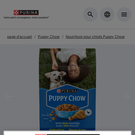
Skip to Main Content
page d'accueil
Puppy Chow
Nourriture pour chiots Puppy Chow
Previous
Nex