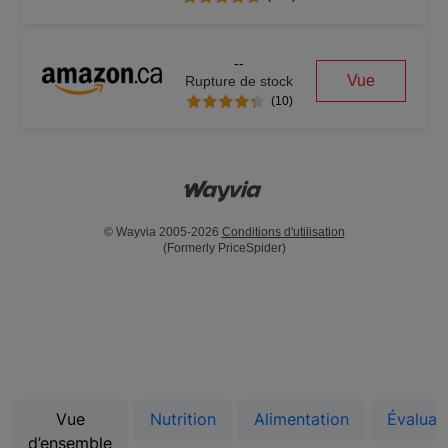
--
Vue
Rupture de stock
(10)
© Wayvia 2005-2026
Conditions d'utilisation
(Formerly PriceSpider)
Vue
Nutrition
Alimentation
Évaluat
d’ensemble