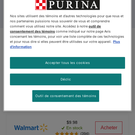
Nos sites utilisent des témoins et d’autres technologies pour que nous et
nos partenaires puissions nous souvenir de vous et comprendre
comment vous utilisez notre site. Accédez à notre
outil de
consentement des témoins
comme indiqué sur notre page Avis
concernant les témoins, pour voir une liste complète de ces technologies
Puppy Chowᴹᴰ Complète Faite
et pour nous dire si elles peuvent être utilisées sur votre appareil.
Plus
d'information
avec du Vrai Poulet Nourriture
pour Chiots
Accepter tous les cookies
Par
Purina® Dog Chow®
Déclic
$9.98
Acheter
En stock
Outil de consentement des témoins
(2212)
$9.98
Acheter
En stock
(394)