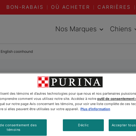
BON-RABAIS
OÙ ACHETER
CARRIÈRES
Nos Marques
Chiens
 English coonhound
ican English Co
ilisent des témoins et d’autres technologies pour que nous et nos partenaires puission
comprendre comment vous utilisez notre site. Accédez à notre
outil de consentement
é sur notre page Avis concernant les témoins, pour voir une liste complète de ces te
e si elles peuvent être utilisées sur votre appareil.
Plus d'information
 de consentement des
Déclic
Accepter tous
témoins