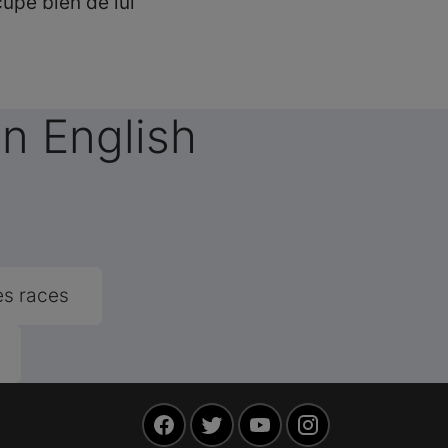
cupe bien de lui
n English
es races
Facebook
Twitter
YouTube
Instagram