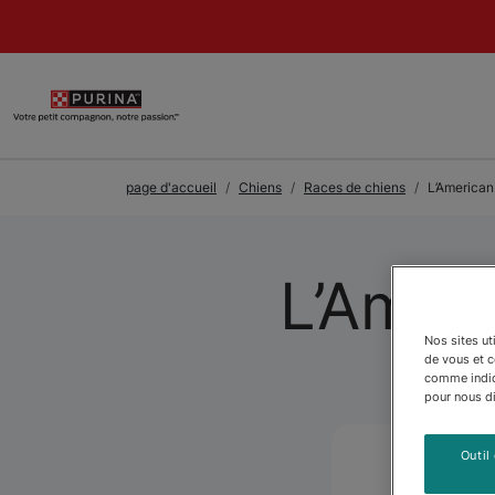
Skip to Main Content
page d'accueil
Chiens
Races de chiens
L’American
L’Amer
Nos sites ut
de vous et 
comme indiqu
pour nous dir
Outil