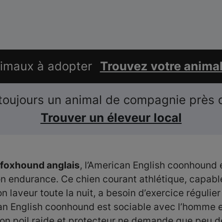
nimaux à adopter
Trouvez votre anima
toujours un animal de compagnie près 
Trouver un éleveur local
foxhound anglais
, l’American English coonhound 
son endurance. Ce chien courant athlétique, capabl
on laveur toute la nuit, a besoin d’exercice régulier
an English coonhound est sociable avec l’homme e
Son poil raide et protecteur ne demande que peu d