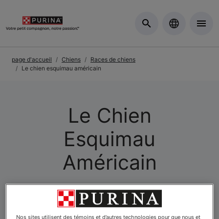
Skip to Main Content
page d'accueil
Chiens
Races de chiens
Le chien esquimau américain
Le Chien
Esquimau
Américain
Nos sites utilisent des témoins et d’autres technologies pour que nous et