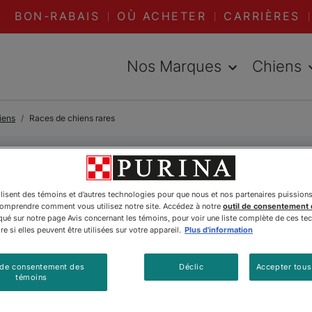
BON-RABAIS
OÙ ACHETER
CARRIÈRES
Nos Marques
Chiens
iens
Races de chiens rares
ces de chiens ra
ilisent des témoins et d’autres technologies pour que nous et nos partenaires puission
comprendre comment vous utilisez notre site. Accédez à notre
outil de consentement
é sur notre page Avis concernant les témoins, pour voir une liste complète de ces te
au Canada, mais c'est ce qui les rend aussi excep
e si elles peuvent être utilisées sur votre appareil.
Plus d'information
 ce que vous devez savoir ici. Étant donné que les
 de consentement des
Déclic
Accepter tous
e facteur afin de choisir un compagnon qui convie
témoins
tiques uniques, dont la compréhension peut grand