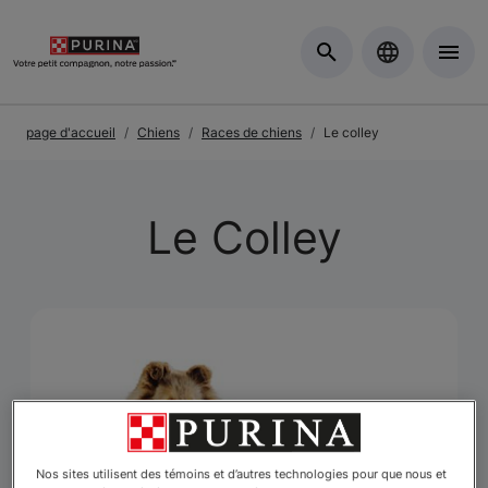
Skip to Main Content
page d'accueil
Chiens
Races de chiens
Le colley
Le Colley
Nos sites utilisent des témoins et d’autres technologies pour que nous et