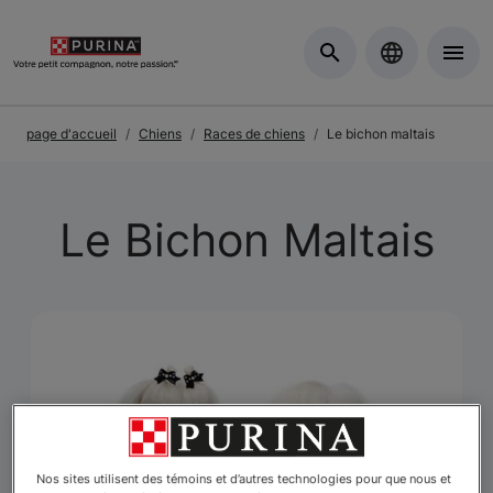
Skip to Main Content
page d'accueil
Chiens
Races de chiens
Le bichon maltais
Le Bichon Maltais
Nos sites utilisent des témoins et d’autres technologies pour que nous et