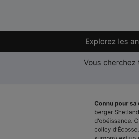
Explorez les a
Vous cherchez 
Connu pour sa d
berger Shetland
d’obéissance. C
colley d’Écosse.
surnom) est un e