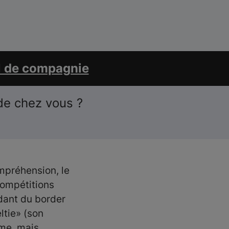
l de compagnie
de chez vous ?
ompréhension, le
compétitions
dant du border
ltie» (son
rme, mais