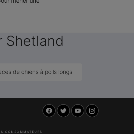
 pour mener une
r Shetland
aces de chiens à poils longs
Facebook
Twitter
YouTube
Instagram
LES CONSOMMATEURS