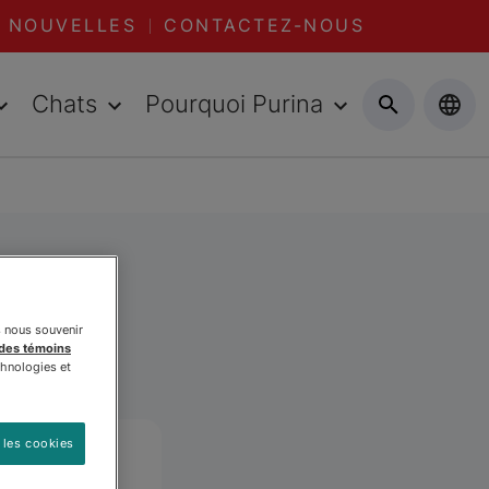
NOUVELLES
CONTACTEZ-NOUS
Chats
Pourquoi Purina
nd
s nous souvenir
 des témoins
chnologies et
 les cookies