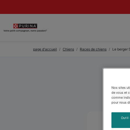
Skip to Main Content
page d'accueil
Chiens
Races de chiens
Le berger 
L
Nos sites ut
de vous et 
comme indiqu
pour nous dir
Outil