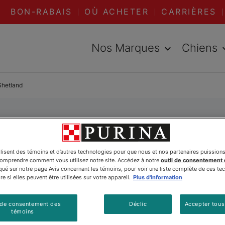
BON-RABAIS
OÙ ACHETER
CARRIÈRES
Nos Marques
Chiens
Shetland
e Berger Shetla
ilisent des témoins et d’autres technologies pour que nous et nos partenaires puission
comprendre comment vous utilisez notre site. Accédez à notre
outil de consentement
é sur notre page Avis concernant les témoins, pour voir une liste complète de ces te
e si elles peuvent être utilisées sur votre appareil.
Plus d'information
 de consentement des
Déclic
Accepter tous
témoins