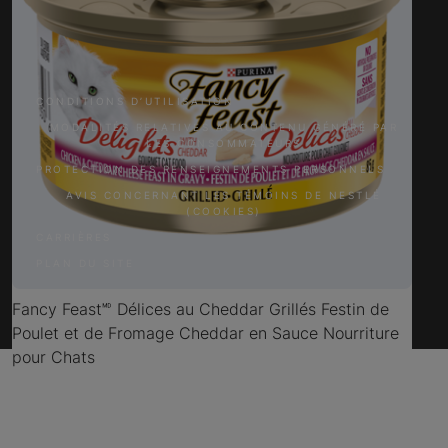
Facebook
Twitter
YouTube
Instagram
CONDITIONS D’UTILISATION
MODALITÉS RELATIVES AU CONTENU GÉNÉRÉ PAR
LES CONSOMMATEURS
PROTECTION DES RENSEIGNEMENTS PERSONNELS
AVIS CONCERNANT LES TÉMOINS DE NESTLÉ
(COOKIES)
CARRIÈRES
PLAN DU SITE
Fancy Feast🅫 Délices au Cheddar Grillés Festin de
Poulet et de Fromage Cheddar en Sauce Nourriture
pour Chats