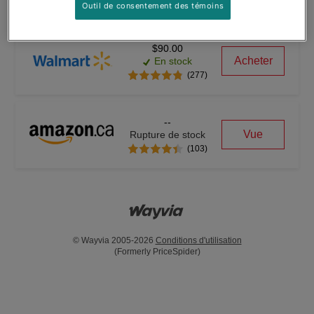
(1876)
Outil de consentement des témoins
$90.00
Acheter
En stock
(277)
--
Vue
Rupture de stock
(103)
© Wayvia 2005-2026
Conditions d'utilisation
(Formerly PriceSpider)