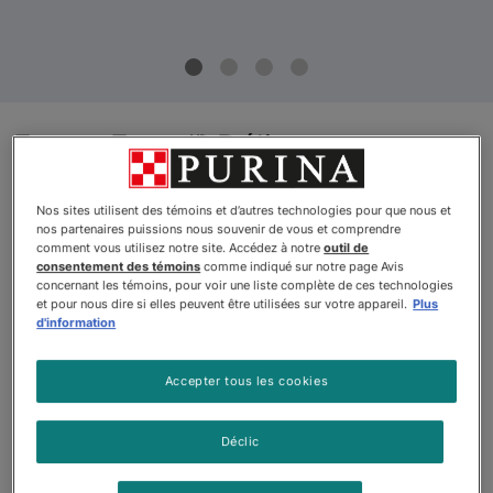
Fancy Feast🅫 Délices au
Cheddar Grillés Festin du Thon
et de Fromage Cheddar en
Nos sites utilisent des témoins et d’autres technologies pour que nous et
nos partenaires puissions nous souvenir de vous et comprendre
Sauce Nourriture pour Chats
comment vous utilisez notre site. Accédez à notre
outil de
consentement des témoins
comme indiqué sur notre page Avis
concernant les témoins, pour voir une liste complète de ces technologies
Par
Fancy FeastMD
et pour nous dire si elles peuvent être utilisées sur votre appareil.
Plus
d'information
Fancy Feast🅫 Délices au Cheddar Grillés Festin du Thon et 
Accepter tous les cookies
Déclic
$0.99
Acheter
En stock