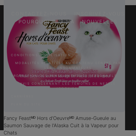
CONTACTEZ-NOUS
INSCRIVEZ-VOUS
POURQUOI PURINA
NOUVELLES
Facebook
Twitter
YouTube
Instagram
CONDITIONS D’UTILISATION
MODALITÉS RELATIVES AU CONTENU GÉNÉRÉ PAR
LES CONSOMMATEURS
PROTECTION DES RENSEIGNEMENTS PERSONNELS
AVIS CONCERNANT LES TÉMOINS DE NESTLÉ
(COOKIES)
CARRIÈRES
PLAN DU SITE
Fancy Feastᴹᴰ Hors d'Oeuvreᴹᴰ Amuse-Gueule au
Saumon Sauvage de l'Alaska Cuit à la Vapeur pour
Chats