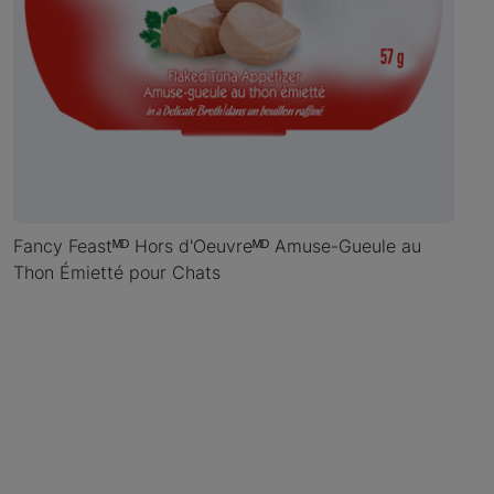
Fancy Feastᴹᴰ Hors d'Oeuvreᴹᴰ Amuse-Gueule au
Thon Émietté pour Chats